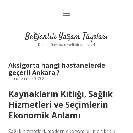
menüyü
Anasayfa
aç
Gizlilik Politikası
Bağlantılı Yaşam Tüyoları
Yasal Uyarı
Dijital dünyada neşeli bir yolculuk!
Hakkımızda
Aksigorta hangi hastanelerde
geçerli Ankara ?
Tarih: Temmuz 3, 2026
Kaynakların Kıtlığı, Sağlık
Hizmetleri ve Seçimlerin
Ekonomik Anlamı
Sağlık hizmetleri, modern ekonomilerin en kritik