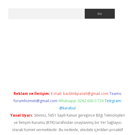
Arama
tonbet x
Reklam ve İletişim:
E-mail:
backlinkpaneli@gmail.com
Teams:
forumhizmeti@gmail.com
Whatsapp: 0262 606 0 726
Telegram:
@karabul
Yasal Uyarı:
Sitemiz, 5651 Sayılı Kanun gereğince Bilgi Teknolojileri
ve İletişim Kurumu (BTK) tarafından onaylanmış bir Yer Sağlayıcı
olarak hizmet vermektedir. Bu nedenle, sitedeki içerikleri proaktif