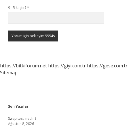
9 - 5 kaçtır?
*
https://bitkiforum.net
https://giyi.com.tr
https://gese.com.tr
Sitemap
Sidebar
Son Yazılar
Swap testi nedir ?
Ağustos 8, 2026