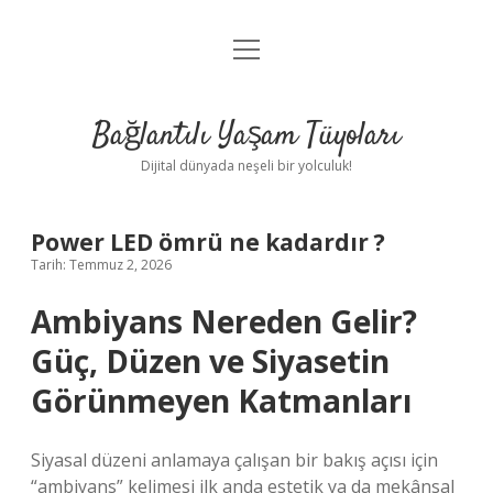
menüyü
Anasayfa
aç
Gizlilik Politikası
Bağlantılı Yaşam Tüyoları
Yasal Uyarı
Dijital dünyada neşeli bir yolculuk!
Hakkımızda
Power LED ömrü ne kadardır ?
Tarih: Temmuz 2, 2026
Ambiyans Nereden Gelir?
Güç, Düzen ve Siyasetin
Görünmeyen Katmanları
Siyasal düzeni anlamaya çalışan bir bakış açısı için
“ambiyans” kelimesi ilk anda estetik ya da mekânsal