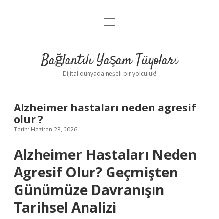
menüyü
Anasayfa
aç
Gizlilik Politikası
Bağlantılı Yaşam Tüyoları
Yasal Uyarı
Dijital dünyada neşeli bir yolculuk!
Hakkımızda
Alzheimer hastaları neden agresif
olur ?
Tarih: Haziran 23, 2026
Alzheimer Hastaları Neden
Agresif Olur? Geçmişten
Günümüze Davranışın
Tarihsel Analizi