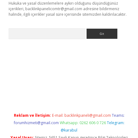
Hukuka ve yasal düzenlemelere aykırı olduğunu düşündüğünüz
içerikleri,
backlinkpanelicomtr@gmail.com
adresine bildirmeniz
halinde, ilgili içerikler yasal süre içerisinde sitemizden kaldırılacaktır.
Arama
nbet x
Reklam ve İletişim:
E-mail:
backlinkpaneli@gmail.com
Teams:
forumhizmeti@gmail.com
Whatsapp: 0262 606 0 726
Telegram:
@karabul
Yasal Uyarı:
Sitemiz, 5651 Sayılı Kanun gereğince Bilgi Teknolojileri