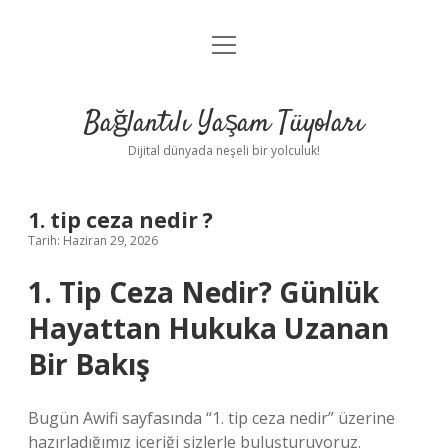
menüyü
Anasayfa
aç
Gizlilik Politikası
Bağlantılı Yaşam Tüyoları
Yasal Uyarı
Dijital dünyada neşeli bir yolculuk!
Hakkımızda
1. tip ceza nedir ?
Tarih: Haziran 29, 2026
1. Tip Ceza Nedir? Günlük
Hayattan Hukuka Uzanan
Bir Bakış
Bugün Awifi sayfasında “1. tip ceza nedir” üzerine
hazırladığımız içeriği sizlerle buluşturuyoruz.