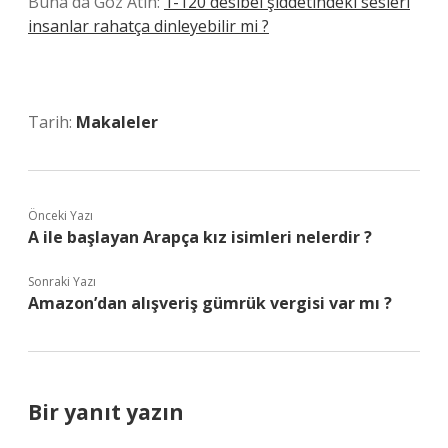
Buna da Göz Atın:
1-120 desibel şiddetindeki sesleri
insanlar rahatça dinleyebilir mi ?
Tarih:
Makaleler
Önceki Yazı
A ile başlayan Arapça kız isimleri nelerdir ?
Sonraki Yazı
Amazon’dan alışveriş gümrük vergisi var mı ?
Bir yanıt yazın