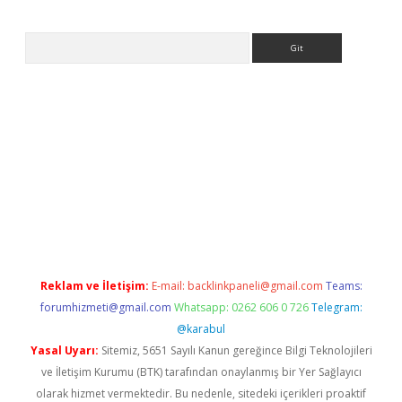
Arama
hiltonbet x
Reklam ve İletişim:
E-mail:
backlinkpaneli@gmail.com
Teams:
forumhizmeti@gmail.com
Whatsapp: 0262 606 0 726
Telegram:
@karabul
Yasal Uyarı:
Sitemiz, 5651 Sayılı Kanun gereğince Bilgi Teknolojileri
ve İletişim Kurumu (BTK) tarafından onaylanmış bir Yer Sağlayıcı
olarak hizmet vermektedir. Bu nedenle, sitedeki içerikleri proaktif