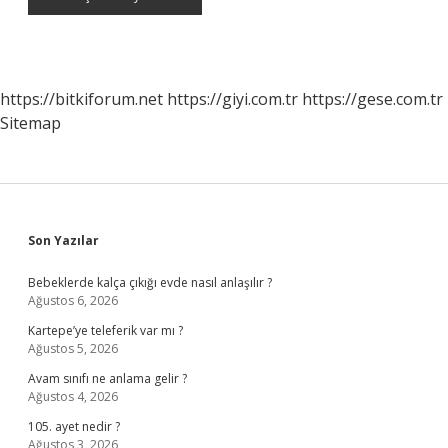
https://bitkiforum.net
https://giyi.com.tr
https://gese.com.tr
Sitemap
Sidebar
Son Yazılar
Bebeklerde kalça çıkığı evde nasıl anlaşılır ?
Ağustos 6, 2026
Kartepe’ye teleferik var mı ?
Ağustos 5, 2026
Avam sınıfı ne anlama gelir ?
Ağustos 4, 2026
105. ayet nedir ?
Ağustos 3, 2026