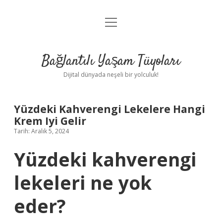
menüyü
Anasayfa
aç
Gizlilik Politikası
Bağlantılı Yaşam Tüyoları
Yasal Uyarı
Dijital dünyada neşeli bir yolculuk!
Hakkımızda
Yüzdeki Kahverengi Lekelere Hangi
Krem Iyi Gelir
Tarih: Aralık 5, 2024
Yüzdeki kahverengi
lekeleri ne yok
eder?