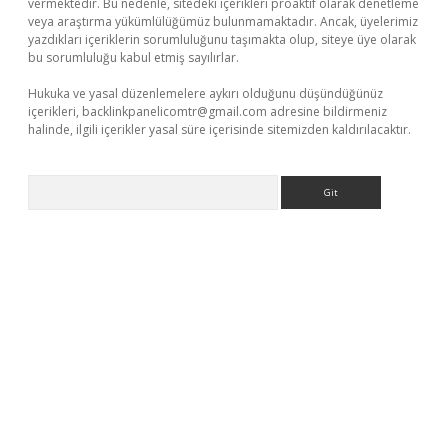
vermektedir. Bu nedenle, sitedeki içerikleri proaktif olarak denetleme
veya araştırma yükümlülüğümüz bulunmamaktadır. Ancak, üyelerimiz
yazdıkları içeriklerin sorumluluğunu taşımakta olup, siteye üye olarak
bu sorumluluğu kabul etmiş sayılırlar.
Hukuka ve yasal düzenlemelere aykırı olduğunu düşündüğünüz
içerikleri,
backlinkpanelicomtr@gmail.com
adresine bildirmeniz
halinde, ilgili içerikler yasal süre içerisinde sitemizden kaldırılacaktır.
Arama
hiltonbet x