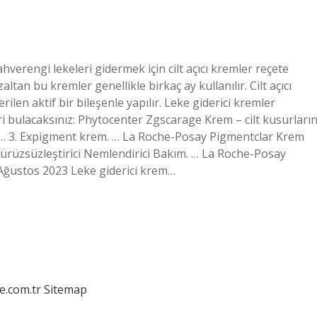
verengi lekeleri gidermek için cilt açıcı kremler reçete
tan bu kremler genellikle birkaç ay kullanılır. Cilt açıcı
ilen aktif bir bileşenle yapılır. Leke giderici kremler
leri bulacaksınız: Phytocenter Zgscarage Krem – cilt kusurların
. … 3. Expigment krem. … La Roche-Posay Pigmentclar Krem
e Pürüzsüzleştirici Nemlendirici Bakım. … La Roche-Posay
ğustos 2023 Leke giderici krem…
e.com.tr
Sitemap