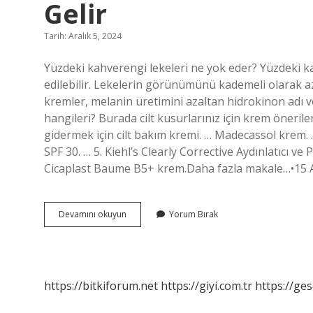
Gelir
Tarih: Aralık 5, 2024
Yüzdeki kahverengi lekeleri ne yok eder? Yüzdeki kah
edilebilir. Lekelerin görünümünü kademeli olarak azal
kremler, melanin üretimini azaltan hidrokinon adı ver
hangileri? Burada cilt kusurlarınız için krem ​​öneri
gidermek için cilt bakım kremi. … Madecassol krem
SPF 30. … 5. Kiehl’s Clearly Corrective Aydınlatıcı v
Cicaplast Baume B5+ krem.Daha fazla makale…•15 A
Yüzdeki
Devamını okuyun
Yorum Bırak
Kahverengi
Lekelere
Hangi
Krem
Iyi
https://bitkiforum.net
https://giyi.com.tr
https://ges
Gelir