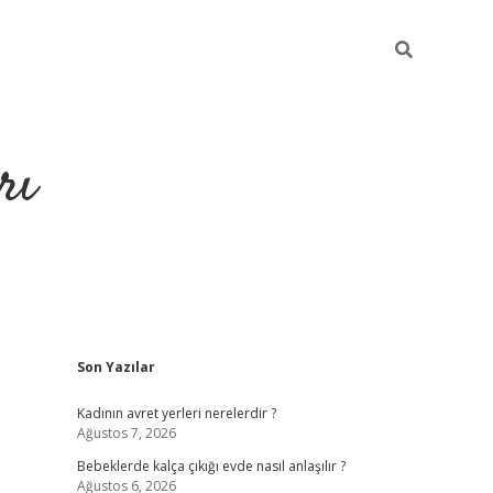
rı
Sidebar
Son Yazılar
hiltonbet x
Kadının avret yerleri nerelerdir ?
Ağustos 7, 2026
Bebeklerde kalça çıkığı evde nasıl anlaşılır ?
Ağustos 6, 2026