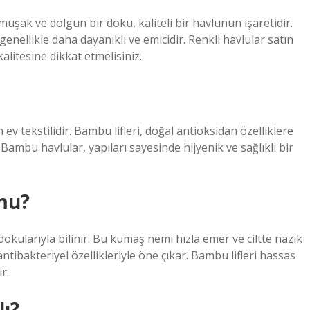
uşak ve dolgun bir doku, kaliteli bir havlunun işaretidir.
genellikle daha dayanıklı ve emicidir. Renkli havlular satın
litesine dikkat etmelisiniz.
ev tekstilidir. Bambu lifleri, doğal antioksidan özelliklere
Bambu havlular, yapıları sayesinde hijyenik ve sağlıklı bir
mu?
kularıyla bilinir. Bu kumaş nemi hızla emer ve ciltte nazik
tibakteriyel özellikleriyle öne çıkar. Bambu lifleri hassas
r.
ı?