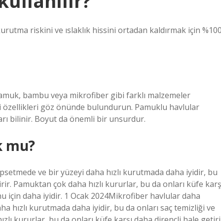
kullanılır?
urutma riskini ve ıslaklık hissini ortadan kaldırmak için %10
Pamuk, bambu veya mikrofiber gibi farklı malzemeler
i özellikleri göz önünde bulundurun. Pamuklu havlular
ları bilinir. Boyut da önemli bir unsurdur.
k mu?
psetmede ve bir yüzeyi daha hızlı kurutmada daha iyidir, bu
tirir. Pamuktan çok daha hızlı kururlar, bu da onları küfe karş
nu için daha iyidir. 1 Ocak 2024Mikrofiber havlular daha
a hızlı kurutmada daha iyidir, bu da onları saç temizliği ve
zlı kururlar, bu da onları küfe karşı daha dirençli hale getiri