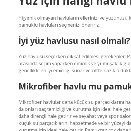
Yüz için hangi havlu 
Hijyenik olmayan havluların ellerinizi ve yüzünüzü k
pamuklu havluları seçmenizi öneririz.
İyi yüz havlusu nasıl olmalı?
Yüz havlusu seçerken dikkat edilmesi gerekenler: 
arasında seçim yaparken emicilik ve yumuşaklık gib
genellikle en iyi emiciliği sunar ve ciltte nazik olduk
Mikrofiber havlu mu pamu
Mikrofiber havlular daha küçük su parçacıklarını ha
da onları saç temizliği ve kurutma için ideal hale ge
daha dirençli hale getirir ve seyahat veya spor salo
küçük su parçacıklarını hapsetmede ve bir yüzeyi dah
kurutma için ideal hale getirir. Pamuktan çok daha hı