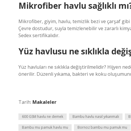
Mikrofiber havlu sağlıklı mı
Mikrofiber, giyim, havlu, temizlik bezi ve çarşaf gib
Çevre dostudur, suyla temizlenebilir ve zararlı kim
Sedex sertifikalıdır.
Yüz havlusu ne sıklıkla değişt
Yüz havluları ne sıklıkla değiştirilmelidir? Hijyen ne
önerilir. Düzenli yıkama, bakteri ve koku oluşumun
Tarih:
Makaleler
600 GSM havlu ne demek
Bambu havlu nasıl yıkanmalı
B
Bambu mu pamuk havlu mu
Bornoz bambu mu pamuk mu