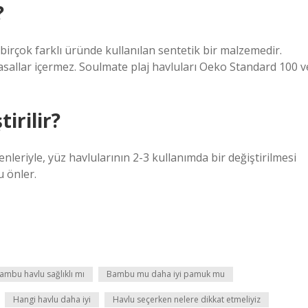
?
i birçok farklı üründe kullanılan sentetik bir malzemedir.
yasallar içermez. Soulmate plaj havluları Oeko Standard 100 v
irilir?
denleriyle, yüz havlularının 2-3 kullanımda bir değiştirilmesi
u önler.
ambu havlu sağlıklı mı
Bambu mu daha iyi pamuk mu
Hangi havlu daha iyi
Havlu seçerken nelere dikkat etmeliyiz