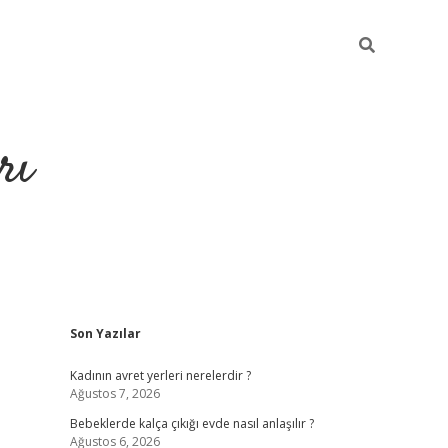
rı
Sidebar
Son Yazılar
hiltonbet x
Kadının avret yerleri nerelerdir ?
Ağustos 7, 2026
Bebeklerde kalça çıkığı evde nasıl anlaşılır ?
Ağustos 6, 2026