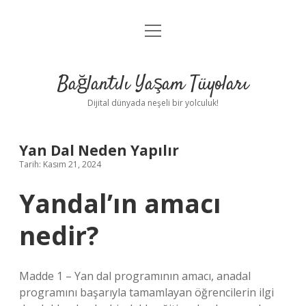
menüyü
Anasayfa
aç
Gizlilik Politikası
Bağlantılı Yaşam Tüyoları
Yasal Uyarı
Dijital dünyada neşeli bir yolculuk!
Hakkımızda
Yan Dal Neden Yapılır
Tarih: Kasım 21, 2024
Yandal’ın amacı
nedir?
Madde 1 – Yan dal programının amacı, anadal
programını başarıyla tamamlayan öğrencilerin ilgi