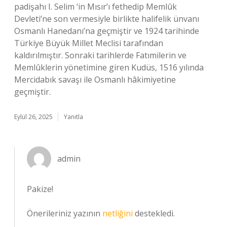
padişahı I. Selim ‘in Mısır’ı fethedip Memlûk
Devleti’ne son vermesiyle birlikte halifelik ünvanı
Osmanlı Hanedanı’na geçmiştir ve 1924 tarihinde
Türkiye Büyük Millet Meclisi tarafından
kaldırılmıştır. Sonraki tarihlerde Fatımilerin ve
Memlûklerin yönetimine giren Kudüs, 1516 yılında
Mercidabık savaşı ile Osmanlı hâkimiyetine
geçmiştir.
Eylül 26, 2025
Yanıtla
admin
Pakize!
Önerileriniz yazının
netliğini
destekledi.