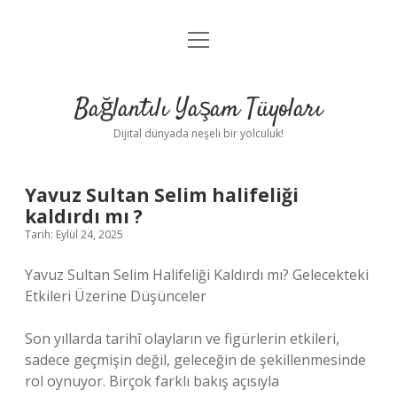
menüyü
Anasayfa
aç
Gizlilik Politikası
Bağlantılı Yaşam Tüyoları
Yasal Uyarı
Dijital dünyada neşeli bir yolculuk!
Hakkımızda
Yavuz Sultan Selim halifeliği
kaldırdı mı ?
Tarih: Eylül 24, 2025
Yavuz Sultan Selim Halifeliği Kaldırdı mı? Gelecekteki
Etkileri Üzerine Düşünceler
Son yıllarda tarihî olayların ve figürlerin etkileri,
sadece geçmişin değil, geleceğin de şekillenmesinde
rol oynuyor. Birçok farklı bakış açısıyla