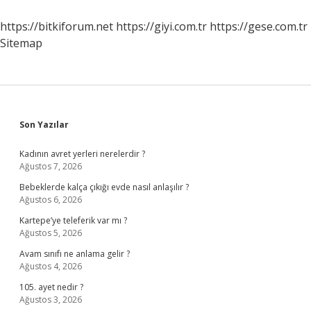
kaldırdı
mı
https://bitkiforum.net
https://giyi.com.tr
https://gese.com.tr
?
Sitemap
Sidebar
Son Yazılar
Kadının avret yerleri nerelerdir ?
Ağustos 7, 2026
Bebeklerde kalça çıkığı evde nasıl anlaşılır ?
Ağustos 6, 2026
Kartepe’ye teleferik var mı ?
Ağustos 5, 2026
Avam sınıfı ne anlama gelir ?
Ağustos 4, 2026
105. ayet nedir ?
Ağustos 3, 2026