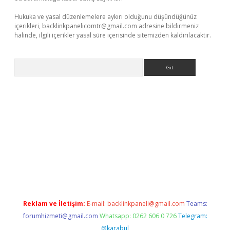
Hukuka ve yasal düzenlemelere aykırı olduğunu düşündüğünüz
içerikleri,
backlinkpanelicomtr@gmail.com
adresine bildirmeniz
halinde, ilgili içerikler yasal süre içerisinde sitemizden kaldırılacaktır.
Arama
t x
Reklam ve İletişim:
E-mail:
backlinkpaneli@gmail.com
Teams:
forumhizmeti@gmail.com
Whatsapp: 0262 606 0 726
Telegram:
@karabul