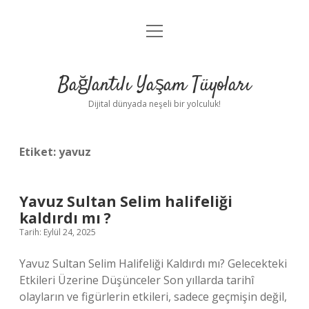
menüyü
Anasayfa
aç
Gizlilik Politikası
Bağlantılı Yaşam Tüyoları
Yasal Uyarı
Dijital dünyada neşeli bir yolculuk!
Hakkımızda
Etiket:
yavuz
Yavuz Sultan Selim halifeliği
kaldırdı mı ?
Tarih: Eylül 24, 2025
Yavuz Sultan Selim Halifeliği Kaldırdı mı? Gelecekteki
Etkileri Üzerine Düşünceler Son yıllarda tarihî
olayların ve figürlerin etkileri, sadece geçmişin değil,