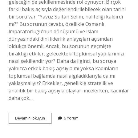
geleceğin de şekillenmesinde rol oynuyor. Birçok
farklı bakış açısıyla değerlendirilebilecek olan tarihi
bir soru var: “Yavuz Sultan Selim, halifeliği kaldırdı
mı?” Bu sorunun cevabı, özellikle Osmanlı
İmparatorluğu’nun dönüşümü ve İslam
dünyasındaki dini liderlik anlayışları açısından
oldukça önemli. Ancak, bu sorunun geçmişte
bıraktığı etkiler, gelecekteki toplumsal yapılarımızı
nasıl şekillendiriyor? Daha da ilginci, bu soruya
yalnızca erkek bakış açısıyla mı yoksa kadınların
toplumsal bağlamda nasıl algıladıklarıyla da mı
yaklaşmalıyız? Erkekler, genellikle stratejik ve
analitik bir bakış açısıyla olayları incelerken, kadınlar
daha çok…
Yavuz
Devamını okuyun
6 Yorum
Sultan
Selim
halifeliği