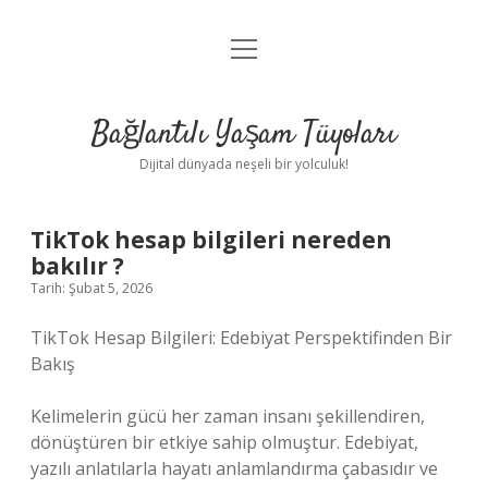
menüyü
Anasayfa
aç
Gizlilik Politikası
Bağlantılı Yaşam Tüyoları
Yasal Uyarı
Dijital dünyada neşeli bir yolculuk!
Hakkımızda
TikTok hesap bilgileri nereden
bakılır ?
Tarih: Şubat 5, 2026
TikTok Hesap Bilgileri: Edebiyat Perspektifinden Bir
Bakış
Kelimelerin gücü her zaman insanı şekillendiren,
dönüştüren bir etkiye sahip olmuştur. Edebiyat,
yazılı anlatılarla hayatı anlamlandırma çabasıdır ve