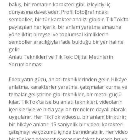
bakış, bir romanın karakteri gibi, izleyiciyi iç
dünyasına davet eder. Profil fotoğrafındaki
semboller, bir tür karakter analizi gibidir. TikTok’ta
paylaşılan her içerik, bir anlam yaratma amacına
yöneliktir; bireysel ve toplumsal kimliklerin
semboller aracılığıyla ifade bulduğu bir yer haline
gelir.
Anlatı Teknikleri ve TikTok: Dijital Metinlerin
Yorumlanması
Edebiyatın gücü, anlatı tekniklerinden gelir. Hikâye
anlatma, karakterler yaratma, çatışmalar kurma ve
temalar geliştirme gibi teknikler, bir metni güçlü
kılar. TikTok’ta ise bu anlatı teknikleri, videoların
içerikleriyle ve hızla yayılan trendlere dayalı olarak
uygulanır. Her TikTok videosu, bir anlam biriktirir;
bir hikâye anlatır. 15 saniyelik bir video, karakteri,
çatışmayı ve çözümü içinde barındırabilir. Her video
bir tür kısa edebiyat parçasıdır; fakat burada hız ve