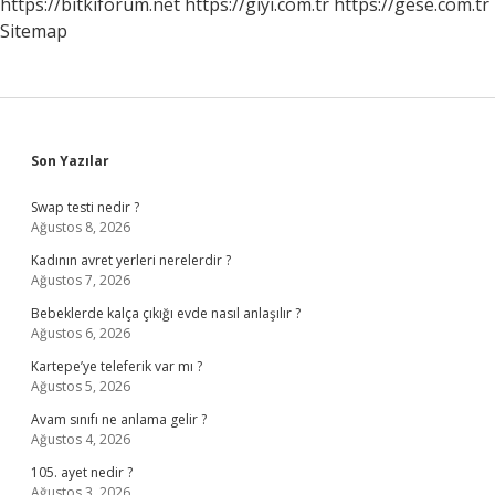
https://bitkiforum.net
https://giyi.com.tr
https://gese.com.tr
Sitemap
Sidebar
Son Yazılar
Swap testi nedir ?
Ağustos 8, 2026
Kadının avret yerleri nerelerdir ?
Ağustos 7, 2026
Bebeklerde kalça çıkığı evde nasıl anlaşılır ?
Ağustos 6, 2026
Kartepe’ye teleferik var mı ?
Ağustos 5, 2026
Avam sınıfı ne anlama gelir ?
Ağustos 4, 2026
105. ayet nedir ?
Ağustos 3, 2026