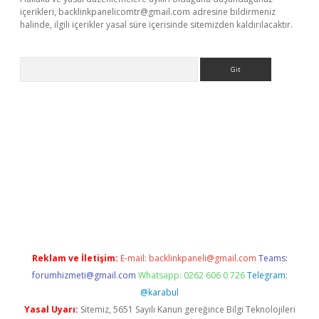
içerikleri,
backlinkpanelicomtr@gmail.com
adresine bildirmeniz
halinde, ilgili içerikler yasal süre içerisinde sitemizden kaldırılacaktır.
Arama
t x
Reklam ve İletişim:
E-mail:
backlinkpaneli@gmail.com
Teams:
forumhizmeti@gmail.com
Whatsapp: 0262 606 0 726
Telegram:
@karabul
Yasal Uyarı:
Sitemiz, 5651 Sayılı Kanun gereğince Bilgi Teknolojileri