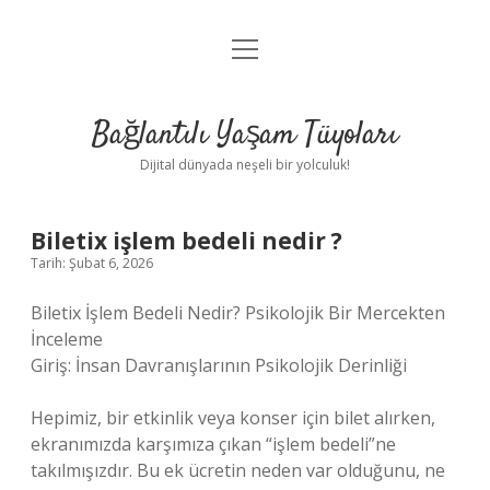
menüyü
Anasayfa
aç
Gizlilik Politikası
Bağlantılı Yaşam Tüyoları
Yasal Uyarı
Dijital dünyada neşeli bir yolculuk!
Hakkımızda
Biletix işlem bedeli nedir ?
Tarih: Şubat 6, 2026
Biletix İşlem Bedeli Nedir? Psikolojik Bir Mercekten
İnceleme
Giriş: İnsan Davranışlarının Psikolojik Derinliği
Hepimiz, bir etkinlik veya konser için bilet alırken,
ekranımızda karşımıza çıkan “işlem bedeli”ne
takılmışızdır. Bu ek ücretin neden var olduğunu, ne