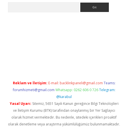
Arama
et x
Reklam ve İletişim:
E-mail:
backlinkpaneli@gmail.com
Teams:
forumhizmeti@gmail.com
Whatsapp: 0262 606 0 726
Telegram:
@karabul
Yasal Uyarı:
Sitemiz, 5651 Sayılı Kanun gereğince Bilgi Teknolojileri
ve İletişim Kurumu (BTK) tarafından onaylanmış bir Yer Sağlayıcı
olarak hizmet vermektedir. Bu nedenle, sitedeki içerikleri proaktif
olarak denetleme veya araştırma yükümlülüğümüz bulunmamaktadır.