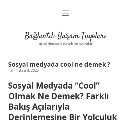
menüyü
Anasayfa
aç
Gizlilik Politikası
Bağlantılı Yaşam Tüyoları
Yasal Uyarı
Dijital dünyada neşeli bir yolculuk!
Hakkımızda
Sosyal medyada cool ne demek ?
Tarih: Ekim 8, 2025
Sosyal Medyada “Cool”
Olmak Ne Demek? Farklı
Bakış Açılarıyla
Derinlemesine Bir Yolculuk