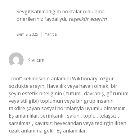
Sevgi! Katılmadığım noktalar oldu ama
önerileriniz faydalıydı,
teşekkür ederim
.
Ekim 8, 2025
Yanıtla
Kıvılcım
“cool” kelimesinin anlamını Wiktionary, özgür
sözlükte arayın. Havalılık veya havalı olmak, bir
şeyin estetik niteliğinin ( tutum , davranış, görünüm
veya stil gibi) toplumun veya bir grup insanın
takdire şayan sosyal normlarıyla uyumlu olmasıdır .
Eş anlamlılar. serinkanlı , sakin , toplu , telaşsız ,
sarsılmaz , kayıtsız; heyecandan veya tedirginlikten
uzak anlamına gelir. Eş anlamlılar.