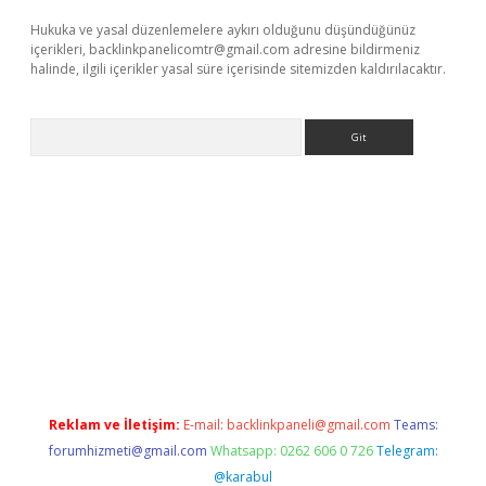
Hukuka ve yasal düzenlemelere aykırı olduğunu düşündüğünüz
içerikleri,
backlinkpanelicomtr@gmail.com
adresine bildirmeniz
halinde, ilgili içerikler yasal süre içerisinde sitemizden kaldırılacaktır.
Arama
 x
Reklam ve İletişim:
E-mail:
backlinkpaneli@gmail.com
Teams:
forumhizmeti@gmail.com
Whatsapp: 0262 606 0 726
Telegram:
@karabul