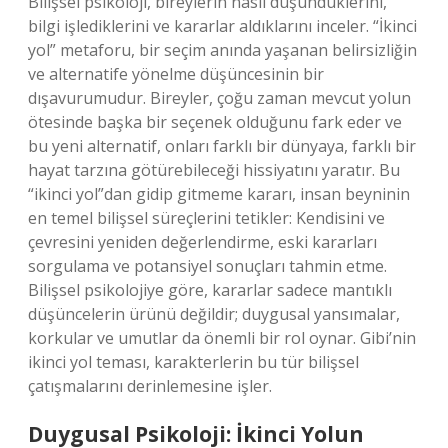
Bilişsel psikoloji, bireylerin nasıl düşündüklerini,
bilgi işlediklerini ve kararlar aldıklarını inceler. “İkinci
yol” metaforu, bir seçim anında yaşanan belirsizliğin
ve alternatife yönelme düşüncesinin bir
dışavurumudur. Bireyler, çoğu zaman mevcut yolun
ötesinde başka bir seçenek olduğunu fark eder ve
bu yeni alternatif, onları farklı bir dünyaya, farklı bir
hayat tarzına götürebileceği hissiyatını yaratır. Bu
“ikinci yol”dan gidip gitmeme kararı, insan beyninin
en temel bilişsel süreçlerini tetikler: Kendisini ve
çevresini yeniden değerlendirme, eski kararları
sorgulama ve potansiyel sonuçları tahmin etme.
Bilişsel psikolojiye göre, kararlar sadece mantıklı
düşüncelerin ürünü değildir; duygusal yansımalar,
korkular ve umutlar da önemli bir rol oynar. Gibi’nin
ikinci yol teması, karakterlerin bu tür bilişsel
çatışmalarını derinlemesine işler.
Duygusal Psikoloji: İkinci Yolun