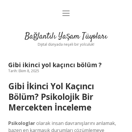
menüyü
Anasayfa
aç
Gizlilik Politikası
Bağlantılı Yaşam Tüyoları
Yasal Uyarı
Dijital dünyada neşeli bir yolculuk!
Hakkımızda
Gibi ikinci yol kaçıncı bölüm ?
Tarih: Ekim 8, 2025
Gibi İkinci Yol Kaçıncı
Bölüm? Psikolojik Bir
Mercekten İnceleme
Psikologlar
olarak insan davranışlarını anlamak,
bazen en karmaşık durumları çözümlemeye