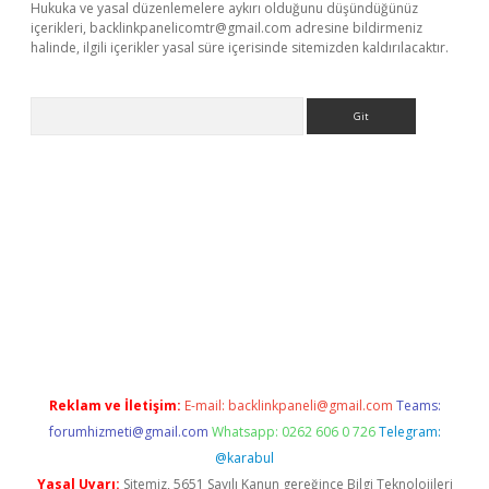
Hukuka ve yasal düzenlemelere aykırı olduğunu düşündüğünüz
içerikleri,
backlinkpanelicomtr@gmail.com
adresine bildirmeniz
halinde, ilgili içerikler yasal süre içerisinde sitemizden kaldırılacaktır.
Arama
tonbet x
Reklam ve İletişim:
E-mail:
backlinkpaneli@gmail.com
Teams:
forumhizmeti@gmail.com
Whatsapp: 0262 606 0 726
Telegram:
@karabul
Yasal Uyarı:
Sitemiz, 5651 Sayılı Kanun gereğince Bilgi Teknolojileri