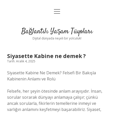
menüyü
Anasayfa
aç
Gizlilik Politikası
Bağlantılı Yaşam Tüyoları
Yasal Uyarı
Dijital dünyada neşeli bir yolculuk!
Hakkımızda
Siyasette Kabine ne demek ?
Tarih: Aralık 4, 2025
Siyasette Kabine Ne Demek? Felsefi Bir Bakışla
Kabinenin Anlamı ve Rolü
Felsefe, her şeyin ötesinde anlam arayışıdır. İnsan,
sorular sorarak dünyayı anlamaya çalışır; çünkü
ancak sorularla, fikirlerin temellerine inmeyi ve
varlığın anlamını keşfetmeyi başarabiliriz. Siyaset,