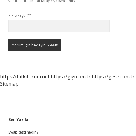
ve site adresim bu tarayıcıya kaydedilsin.
7 + 8 kaçtır?
*
https://bitkiforum.net
https://giyi.com.tr
https://gese.com.tr
Sitemap
Sidebar
Son Yazılar
Swap testi nedir ?