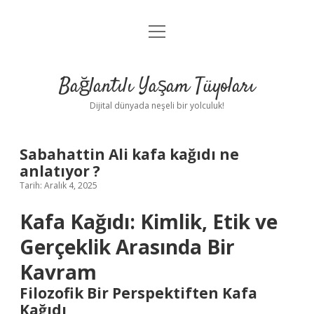
menüyü
Anasayfa
aç
Gizlilik Politikası
Bağlantılı Yaşam Tüyoları
Yasal Uyarı
Dijital dünyada neşeli bir yolculuk!
Hakkımızda
Sabahattin Ali kafa kağıdı ne
anlatıyor ?
Tarih: Aralık 4, 2025
Kafa Kağıdı: Kimlik, Etik ve
Gerçeklik Arasında Bir
Kavram
Filozofik Bir Perspektiften Kafa
Kağıdı