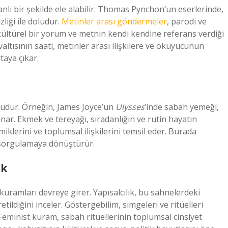
nlı bir şekilde ele alabilir. Thomas Pynchon’un eserlerinde,
liği ile doludur.
Metinler arası göndermeler
, parodi ve
, kültürel bir yorum ve metnin kendi kendine referans verdiği
altısının saati, metinler arası ilişkilere ve okuyucunun
taya çıkar.
oludur. Örneğin, James Joyce’un
Ulysses
’inde sabah yemeği,
ar. Ekmek ve tereyağı, sıradanlığın ve rutin hayatın
iklerini ve toplumsal ilişkilerini temsil eder. Burada
ir sorgulamaya dönüştürür.
ak
 kuramları devreye girer. Yapısalcılık, bu sahnelerdeki
tildiğini inceler. Göstergebilim, simgeleri ve ritüelleri
Feminist kuram, sabah ritüellerinin toplumsal cinsiyet