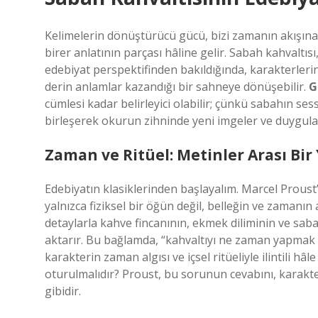
Kelimelerin dönüştürücü gücü, bizi zamanın akışına 
birer anlatının parçası hâline gelir. Sabah kahvaltıs
edebiyat perspektifinden bakıldığında, karakterlerin 
derin anlamlar kazandığı bir sahneye dönüşebilir.
G
cümlesi kadar belirleyici olabilir; çünkü sabahın se
birleşerek okurun zihninde yeni imgeler ve duygular
Zaman ve Ritüel: Metinler Arası Bir
Edebiyatın klasiklerinden başlayalım. Marcel Prous
yalnızca fiziksel bir öğün değil, belleğin ve zamanın 
detaylarla kahve fincanının, ekmek diliminin ve sabah
aktarır. Bu bağlamda, “kahvaltıyı ne zaman yapmak ge
karakterin zaman algısı ve içsel ritüeliyle ilintili 
oturulmalıdır? Proust, bu sorunun cevabını, karakt
gibidir.