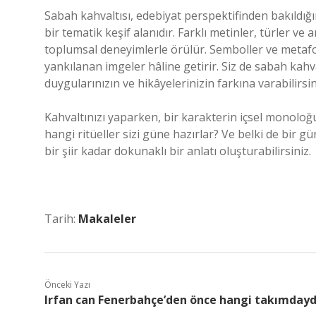
Sabah kahvaltısı, edebiyat perspektifinden bakıldığın
bir tematik keşif alanıdır. Farklı metinler, türler ve a
toplumsal deneyimlerle örülür. Semboller ve metafo
yankılanan imgeler hâline getirir. Siz de sabah kahva
duygularınızın ve hikâyelerinizin farkına varabilirsin
Kahvaltınızı yaparken, bir karakterin içsel monoloğ
hangi ritüeller sizi güne hazırlar? Ve belki de bir 
bir şiir kadar dokunaklı bir anlatı oluşturabilirsiniz.
Tarih:
Makaleler
Önceki Yazı
Irfan can Fenerbahçe’den önce hangi takımdayd