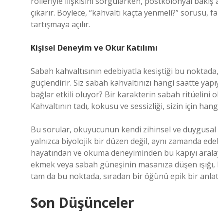
rolleriyle ilişkisini sorgularken, postkolonyal bakış 
çıkarır. Böylece, “kahvaltı kaçta yenmeli?” sorusu, 
tartışmaya açılır.
Kişisel Deneyim ve Okur Katılımı
Sabah kahvaltısının edebiyatla kesiştiği bu noktad
güçlendirir. Siz sabah kahvaltınızı hangi saatte ya
bağlar etkili oluyor? Bir karakterin sabah ritüelin
Kahvaltının tadı, kokusu ve sessizliği, sizin için han
Bu sorular, okuyucunun kendi zihinsel ve duygusal 
yalnızca biyolojik bir düzen değil, aynı zamanda ede
hayatından ve okuma deneyiminden bu kapıyı aralayara
ekmek veya sabah güneşinin masanıza düşen ışığı, k
tam da bu noktada, sıradan bir öğünü epik bir anla
Son Düşünceler