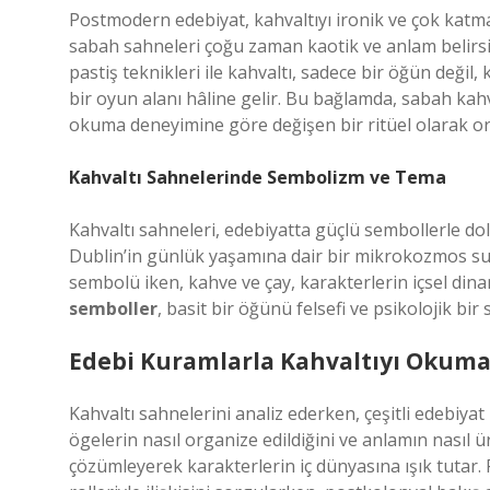
Postmodern edebiyat, kahvaltıyı ironik ve çok katma
sabah sahneleri çoğu zaman kaotik ve anlam belirsiz
pastiş teknikleri ile kahvaltı, sadece bir öğün değil
bir oyun alanı hâline gelir. Bu bağlamda, sabah kahv
okuma deneyimine göre değişen bir ritüel olarak or
Kahvaltı Sahnelerinde Sembolizm ve Tema
Kahvaltı sahneleri, edebiyatta güçlü sembollerle d
Dublin’in günlük yaşamına dair bir mikrokozmos sun
sembolü iken, kahve ve çay, karakterlerin içsel dinam
semboller
, basit bir öğünü felsefi ve psikolojik b
Edebi Kuramlarla Kahvaltıyı Okum
Kahvaltı sahnelerini analiz ederken, çeşitli edebiyat
ögelerin nasıl organize edildiğini ve anlamın nasıl üre
çözümleyerek karakterlerin iç dünyasına ışık tutar. 