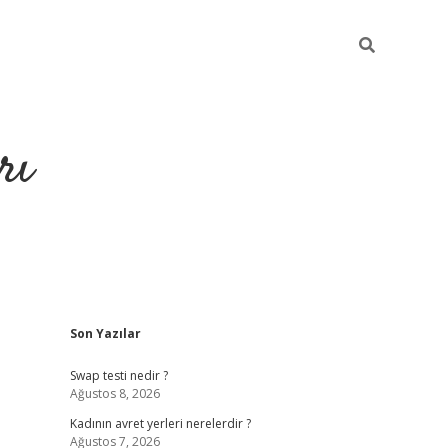
rı
Sidebar
Son Yazılar
hiltonbet 
Swap testi nedir ?
Ağustos 8, 2026
Kadının avret yerleri nerelerdir ?
Ağustos 7, 2026