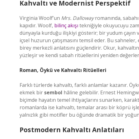
Kahvaltı ve Modernist Perspektif
Virginia Woolf’un
Mrs. Dalloway
romanında, sabahın 
kapıdır. Woolf,
bilinç akışı
tekniğiyle okuyucuyu zaman
dünyayla kurduğu ilişkiyi gösterir; bir yudum çayın v
içsel huzurun çatışmasını temsil eder. Bu sahneler
birey merkezli anlatısını güçlendirir. Okur, kahvaltın
yüzleşir ve kendi sabah ritüellerini yeniden değerlen
Roman, Öykü ve Kahvaltı Ritüelleri
Farklı türlerde kahvaltı, farklı anlamlar kazanır. Öy
ekmek bir
sembol
hâline gelebilir. Ernest Hemingway
biçimde hayatın temel ihtiyaçlarını sunarken, karakter
romanlarda ise kahvaltı, temalar arası bir köprü işlev
yalnızlık gibi motifler bu öğünde dramatik bir yoğun
Postmodern Kahvaltı Anlatıları