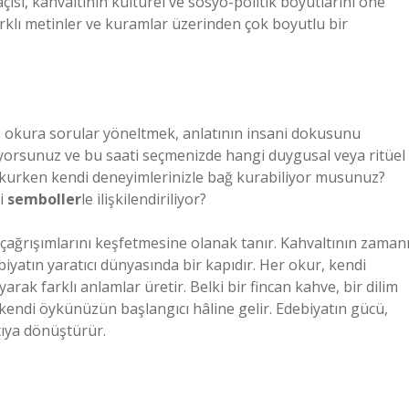
açısı, kahvaltının kültürel ve sosyo-politik boyutlarını öne
farklı metinler ve kuramlar üzerinden çok boyutlu bir
a, okura sorular yöneltmek, anlatının insani dokusunu
pıyorsunuz ve bu saati seçmenizde hangi duygusal veya ritüel
i okurken kendi deneyimlerinizle bağ kurabiliyor musunuz?
gi
semboller
le ilişkilendiriliyor?
çağrışımlarını keşfetmesine olanak tanır. Kahvaltının zamanı
biyatın yaratıcı dünyasında bir kapıdır. Her okur, kendi
k farklı anlamlar üretir. Belki bir fincan kahve, bir dilim
endi öykünüzün başlangıcı hâline gelir. Edebiyatın gücü,
tıya dönüştürür.