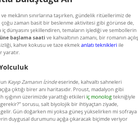
ve mekânın sınırlarına taşırken, gündelik ritüellerimiz de
ı, çoğu zaman basit bir beslenme aktivitesi gibi görünse de,
iç dünyasını şekillendiren, temaların işlediği ve sembollerin
üne başlama saati
ve kahvaltının zamanı, bir romanın açılı
ssizliği, kahve kokusu ve taze ekmek
anlatı teknikleri
ile
 yaratır.
 Yolculuk
t’un
Kayıp Zamanın İzinde
eserinde, kahvaltı sahneleri
açığa çıktığı birer anı haritasıdır. Proust, madalyon gibi
 ışığının üzerimizde yarattığı etkileri
iç monolog
tekniğiyle
rekir?” sorusu, salt biyolojik bir ihtiyaçtan ziyade,
hâle gelir. Gün doğarken mi yoksa güneş yükselirken mi sofraya
erin duygusal durumunu açığa çıkaracak biçimde veriyor