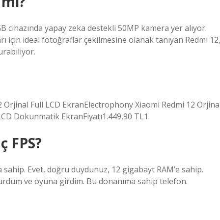
 mı?
B cihazında yapay zeka destekli 50MP kamera yer alıyor.
 için ideal fotoğraflar çekilmesine olanak tanıyan Redmi 12
rabiliyor.
2 Orjinal Full LCD EkranElectrophony Xiaomi Redmi 12 Orjina
LCD Dokunmatik EkranFiyatı1.449,90 TL1.
ç FPS?
 sahip. Evet, doğru duydunuz, 12 gigabayt RAM’e sahip.
 kurdum ve oyuna girdim. Bu donanıma sahip telefon.