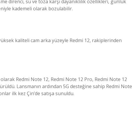
şme direnci, su ve toza karşı dayanıklılık özellikleri, günlük
yle kademeli olarak bozulabilir.
üksek kaliteli cam arka yüzeyle Redmi 12, rakiplerinden
k olarak Redmi Note 12, Redmi Note 12 Pro, Redmi Note 12
a sürüldü. Lansmanın ardından 5G desteğine sahip Redmi Note
lar ilk kez Çin’de satışa sunuldu.