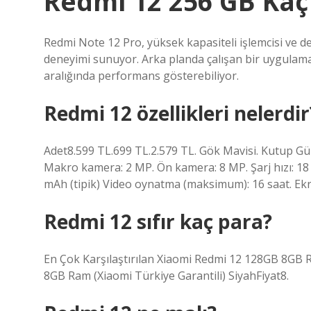
Redmi 12 256 GB Kaç
Redmi Note 12 Pro, yüksek kapasiteli işlemcisi ve 
deneyimi sunuyor. Arka planda çalışan bir uygula
aralığında performans gösterebiliyor.
Redmi 12 özellikleri nelerdir
Adet8.599 TL.699 TL.2.579 TL. Gök Mavisi. Kutup Gü
Makro kamera: 2 MP. Ön kamera: 8 MP. Şarj hızı: 18 
mAh (tipik) Video oynatma (maksimum): 16 saat. Ekr
Redmi 12 sıfır kaç para?
En Çok Karşılaştırılan Xiaomi Redmi 12 128GB 8GB 
8GB Ram (Xiaomi Türkiye Garantili) SiyahFiyat8.