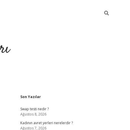
rı
Sidebar
Son Yazılar
hiltonbet x
Swap testi nedir ?
Ağustos 8, 2026
Kadının avret yerleri nerelerdir ?
Ağustos 7, 2026