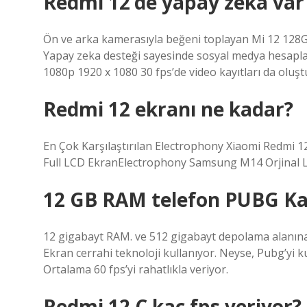
Redmi 12’de yapay zeka var
Ön ve arka kamerasıyla beğeni toplayan Mi 12 128G
Yapay zeka desteği sayesinde sosyal medya hesapları
1080p 1920 x 1080 30 fps’de video kayıtları da oluştu
Redmi 12 ekranı ne kadar?
En Çok Karşılaştırılan Electrophony Xiaomi Redmi 1
Full LCD EkranElectrophony Samsung M14 Orjinal 
12 GB RAM telefon PUBG Ka
12 gigabayt RAM. ve 512 gigabayt depolama alanına
Ekran cerrahi teknoloji kullanıyor. Neyse, Pubg’yi
Ortalama 60 fps’yi rahatlıkla veriyor.
Redmi 12 C kaç fps veriyor?