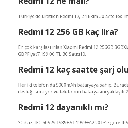
Redmi 12 ne malı?
Türkiye’de üretilen Redmi 12, 24 Ekim 2023’te teslim
Redmi 12 256 GB kaç lira?
En çok karşılaştırılan Xiaomi Redmi 12 256GB 8GB
GBPFiyat7.199,00 TL 30 Satıcı10.
Redmi 12 kaç saatte şarj ol
Her iki telefon da 5000mAh bataryaya sahip. Buradaki
desteği sunuyor ve telefonun bataryasını yaklaşık 
Redmi 12 dayanıklı mı?
*Cihaz, IEC 60529:1989+A1:1999+A2:2013’e göre IP53 d