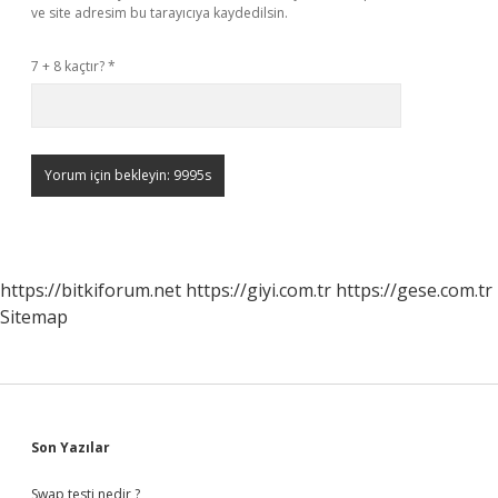
ve site adresim bu tarayıcıya kaydedilsin.
7 + 8 kaçtır?
*
https://bitkiforum.net
https://giyi.com.tr
https://gese.com.tr
Sitemap
Sidebar
Son Yazılar
Swap testi nedir ?