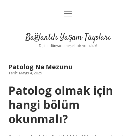
menüyü
Anasayfa
aç
Gizlilik Politikası
Bağlantılı Yaşam Tüyoları
Yasal Uyarı
Dijital dünyada neşeli bir yolculuk!
Hakkımızda
Patolog Ne Mezunu
Tarih: Mayıs 4, 2025
Patolog olmak için
hangi bölüm
okunmalı?