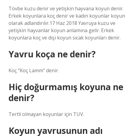
Tövbe kuzu denir ve yetişkin hayvana koyun denir.
Erkek koyunlara koç denir ve kadın koyunlar koyun
olarak adlandırılır.17 Haz 2018 Yavruya kuzu ve
yetişkin hayvanlar koyun anlamına gelir. Erkek
koyunlara koç ve dişi koyun sıcak koyunları denir.
Yavru koça ne denir?
Koç “Koç Lamm” denir.
Hiç doğurmamış koyuna ne
denir?
Tertli olmayan koyunlar için TUV.
Koyun yavrusunun adı