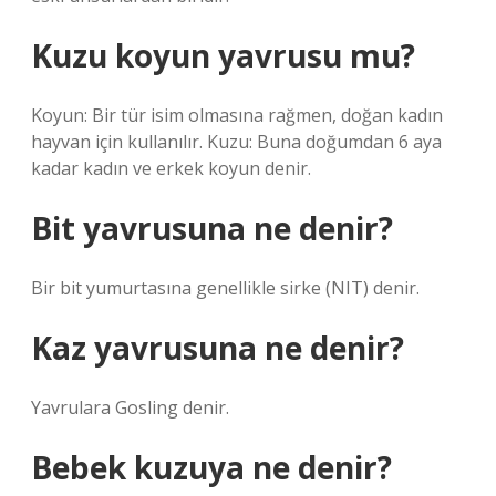
Kuzu koyun yavrusu mu?
Koyun: Bir tür isim olmasına rağmen, doğan kadın
hayvan için kullanılır. Kuzu: Buna doğumdan 6 aya
kadar kadın ve erkek koyun denir.
Bit yavrusuna ne denir?
Bir bit yumurtasına genellikle sirke (NIT) denir.
Kaz yavrusuna ne denir?
Yavrulara Gosling denir.
Bebek kuzuya ne denir?