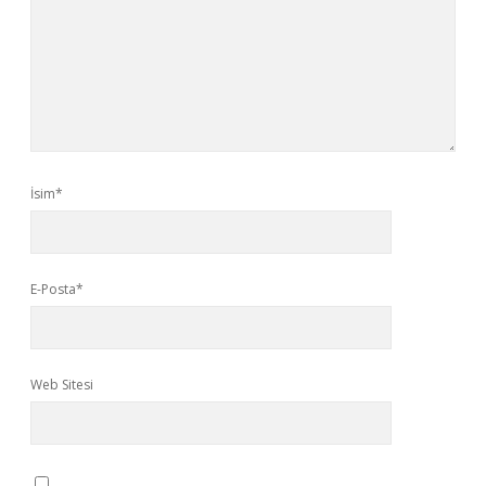
İsim*
E-Posta*
Web Sitesi