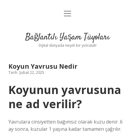
menüyü
Anasayfa
aç
Gizlilik Politikası
Bağlantılı Yaşam Tüyoları
Yasal Uyarı
Dijital dünyada neşeli bir yolculuk!
Hakkımızda
Koyun Yavrusu Nedir
Tarih: Şubat 22, 2025
Koyunun yavrusuna
ne ad verilir?
Yavrulara cinsiyetten bağımsız olarak kuzu denir. 6
ay sonra, kuzular 1 yaşına kadar tamamen çağrılır.