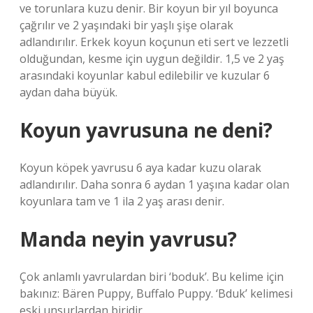
ve torunlara kuzu denir. Bir koyun bir yıl boyunca
çağrılır ve 2 yaşındaki bir yaşlı şişe olarak
adlandırılır. Erkek koyun koçunun eti sert ve lezzetli
olduğundan, kesme için uygun değildir. 1,5 ve 2 yaş
arasındaki koyunlar kabul edilebilir ve kuzular 6
aydan daha büyük.
Koyun yavrusuna ne deni?
Koyun köpek yavrusu 6 aya kadar kuzu olarak
adlandırılır. Daha sonra 6 aydan 1 yaşına kadar olan
koyunlara tam ve 1 ila 2 yaş arası denir.
Manda neyin yavrusu?
Çok anlamlı yavrulardan biri ‘boduk’. Bu kelime için
bakınız: Bären Puppy, Buffalo Puppy. ‘Bduk’ kelimesi
eski unsurlardan biridir.