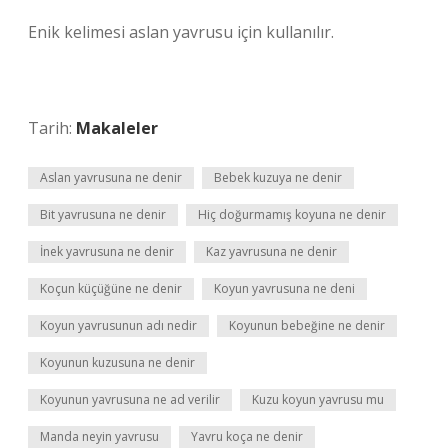
Enik kelimesi aslan yavrusu için kullanılır.
Tarih:
Makaleler
Aslan yavrusuna ne denir
Bebek kuzuya ne denir
Bit yavrusuna ne denir
Hiç doğurmamış koyuna ne denir
İnek yavrusuna ne denir
Kaz yavrusuna ne denir
Koçun küçüğüne ne denir
Koyun yavrusuna ne deni
Koyun yavrusunun adı nedir
Koyunun bebeğine ne denir
Koyunun kuzusuna ne denir
Koyunun yavrusuna ne ad verilir
Kuzu koyun yavrusu mu
Manda neyin yavrusu
Yavru koça ne denir