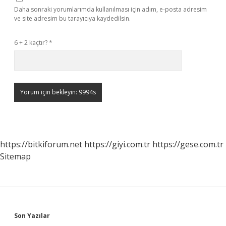
Daha sonraki yorumlarımda kullanılması için adım, e-posta adresim
ve site adresim bu tarayıcıya kaydedilsin.
6 + 2 kaçtır?
*
https://bitkiforum.net
https://giyi.com.tr
https://gese.com.tr
Sitemap
Sidebar
Son Yazılar