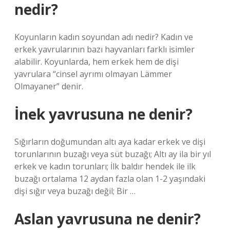
nedir?
Koyunların kadın soyundan adı nedir? Kadın ve
erkek yavrularının bazı hayvanları farklı isimler
alabilir. Koyunlarda, hem erkek hem de dişi
yavrulara “cinsel ayrımı olmayan Lämmer
Olmayaner” denir.
İnek yavrusuna ne denir?
Sığırların doğumundan altı aya kadar erkek ve dişi
torunlarının buzağı veya süt buzağı; Altı ay ila bir yıl
erkek ve kadın torunları; İlk baldır hendek ile ilk
buzağı ortalama 12 aydan fazla olan 1-2 yaşındaki
dişi sığır veya buzağı değil; Bir …
Aslan yavrusuna ne denir?