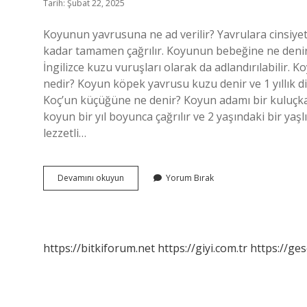
Tarih: Şubat 22, 2025
Koyunun yavrusuna ne ad verilir? Yavrulara cinsiyet
kadar tamamen çağrılır. Koyunun bebeğine ne denir?
İngilizce kuzu vuruşları olarak da adlandırılabilir.
nedir? Koyun köpek yavrusu kuzu denir ve 1 yıllık di
Koç’un küçüğüne ne denir? Koyun adamı bir kuluçka
koyun bir yıl boyunca çağrılır ve 2 yaşındaki bir yaşl
lezzetli…
Koyun
Devamını okuyun
Yorum Bırak
Yavrusu
Nedir
https://bitkiforum.net
https://giyi.com.tr
https://ges