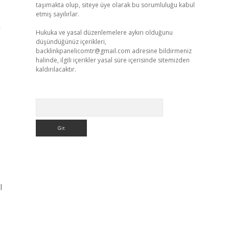
taşımakta olup, siteye üye olarak bu sorumluluğu kabul
etmiş sayılırlar.
ı
Hukuka ve yasal düzenlemelere aykırı olduğunu
düşündüğünüz içerikleri,
backlinkpanelicomtr@gmail.com
adresine bildirmeniz
halinde, ilgili içerikler yasal süre içerisinde sitemizden
kaldırılacaktır.
Arama
l