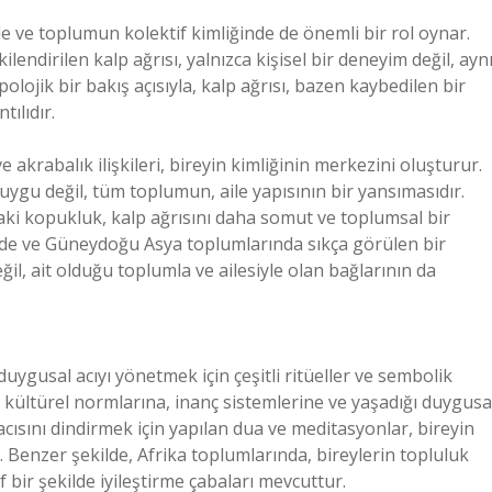
de ve toplumun kolektif kimliğinde de önemli bir rol oynar.
ilendirilen kalp ağrısı, yalnızca kişisel bir deneyim değil, ayn
lojik bir bakış açısıyla, kalp ağrısı, bazen kaybedilen bir
ılıdır.
 akrabalık ilişkileri, bireyin kimliğinin merkezini oluşturur.
duygu değil, tüm toplumun, aile yapısının bir yansımasıdır.
daki kopukluk, kalp ağrısını daha somut ve toplumsal bir
inde ve Güneydoğu Asya toplumlarında sıkça görülen bir
ğil, ait olduğu toplumla ve ailesiyle olan bağlarının da
duygusal acıyı yönetmek için çeşitli ritüeller ve sembolik
un kültürel normlarına, inanç sistemlerine ve yaşadığı duygusa
acısını dindirmek için yapılan dua ve meditasyonlar, bireyin
. Benzer şekilde, Afrika toplumlarında, bireylerin topluluk
f bir şekilde iyileştirme çabaları mevcuttur.