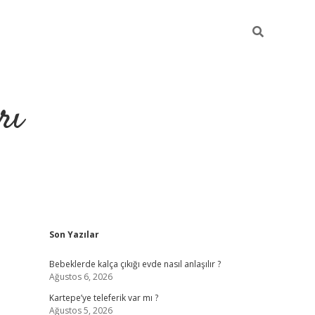
rı
Sidebar
Son Yazılar
hiltonbet
Bebeklerde kalça çıkığı evde nasıl anlaşılır ?
Ağustos 6, 2026
Kartepe’ye teleferik var mı ?
Ağustos 5, 2026