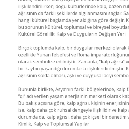
ilişkilendirilirken; doğu kültürlerinde kalp, bazen r
ağrısının da farklı şekillerde algılanmasını sağlar. S
hangi kültürel bağlamda yer aldığına göre değişir. 
bu sorunun kültürel, toplumsal ve bireysel boyutlar
Kültürel Görelilik: Kalp ve Duyguların Değişen Yeri
Birçok toplumda kalp, bir duygular merkezi olarak kab
özellikle Yunan felsefesi ve Roma imparatorluğunun 
olarak sembolize edilmiştir. Zamanla, “kalp ağrısı” vey
bir kaybın yaşandığı durumlarla ilişkilendirilmiştir. K
ağrısının solda olması, aşkı ve duygusal acıyı sembo
Bununla birlikte, Asya’nın farklı bölgelerinde, kalp f
“qi” adı verilen yaşam enerjisinin merkezi olarak kabul
Bu bakış açısına göre, kalp ağrısı, kişinin enerjisi
ise, kalp daha çok ruhsal dengeyle ilişkilidir ve kalp
durumda da, kalp ağrısı, daha çok içsel bir denetim 
Kimlik, Kalp ve Toplumsal Yapılar