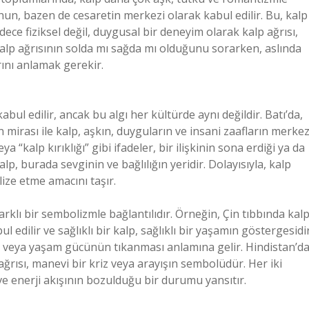
uhun, bazen de cesaretin merkezi olarak kabul edilir. Bu, kalp
adece fiziksel değil, duygusal bir deneyim olarak kalp ağrısı,
Kalp ağrısının solda mı sağda mı olduğunu sorarken, aslında
ını anlamak gerekir.
ul edilir, ancak bu algı her kültürde aynı değildir. Batı’da,
mirası ile kalp, aşkın, duyguların ve insani zaafların merkez
a “kalp kırıklığı” gibi ifadeler, bir ilişkinin sona erdiği ya da
alp, burada sevginin ve bağlılığın yeridir. Dolayısıyla, kalp
lize etme amacını taşır.
arklı bir sembolizmle bağlantılıdır. Örneğin, Çin tıbbında kalp
 edilir ve sağlıklı bir kalp, sağlıklı bir yaşamın göstergesidir
nin veya yaşam gücünün tıkanması anlamına gelir. Hindistan’d
 ağrısı, manevi bir kriz veya arayışın sembolüdür. Her iki
ve enerji akışının bozulduğu bir durumu yansıtır.