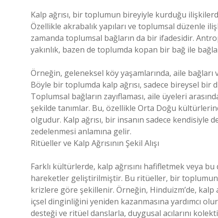
Kalp ağrısı, bir toplumun bireyiyle kurduğu ilişkiler
Özellikle akrabalık yapıları ve toplumsal düzenle ilişk
zamanda toplumsal bağların da bir ifadesidir. Antropo
yakınlık, bazen de toplumda kopan bir bağ ile bağlant
Örneğin, geleneksel köy yaşamlarında, aile bağları ve
Böyle bir toplumda kalp ağrısı, sadece bireysel bir 
Toplumsal bağların zayıflaması, aile üyeleri arasın
şekilde tanımlar. Bu, özellikle Orta Doğu kültürler
olgudur. Kalp ağrısı, bir insanın sadece kendisiyle de
zedelenmesi anlamına gelir.
Ritüeller ve Kalp Ağrısının Şekil Alışı
Farklı kültürlerde, kalp ağrısını hafifletmek veya bu 
hareketler geliştirilmiştir. Bu ritüeller, bir toplum
krizlere göre şekillenir. Örneğin, Hinduizm’de, kalp 
içsel dinginliğini yeniden kazanmasına yardımcı olur
desteği ve ritüel danslarla, duygusal acılarını kolekti