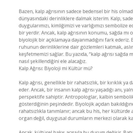
Bazen, kalp ağrısının sadece bedensel bir his olma
dünyasındaki derinliklere dalmak isterim. Kalp, s
duygularımızı, kimliğimizi ve varlığımızı sembolize
bir yerdir. Ancak, kalp ağrısının konumu, sağda mı o
biyolojik bir açıklamaya dayanmadığını fark ederiz. B
ruhunun derinliklerine dair gözlemleri katmak, aslı
keşfetmemizi sağlar. Bu yazıda, “kalp ağrısı sağda 
nasıl şekillendiğini ele alacağız.
Kalp Ağrısı: Biyoloji mi Kültür mü?
Kalp ağrısı, genellikle bir rahatsızlık, bir kırıklık 
eder. Ancak, bir insanın kalp ağrısı yaşadığı anı, y
perspektife sahiptir. Antropologlar, kalbin sembolik
gösterdiğinin peşindedir. Biyolojik açıdan bakıldığı
rahatsızlıkla tanımlanır; ancak bu his, her kültürde 
organ değil, duygusal durumların merkezi olarak kab
Ancak, kültürel bakış açısıyla bu durum değişir. Ba