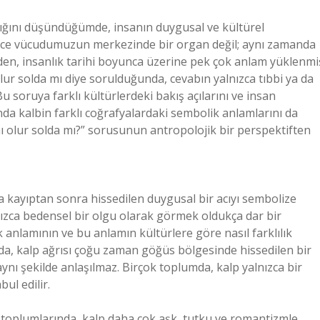
dığını düşündüğümde, insanın duygusal ve kültürel
adece vücudumuzun merkezinde bir organ değil; aynı zamanda
 eden, insanlık tarihi boyunca üzerine pek çok anlam yüklenmi
lur solda mı diye sorulduğunda, cevabın yalnızca tıbbi ya da
u soruya farklı kültürlerdeki bakış açılarını ve insan
nda kalbin farklı coğrafyalardaki sembolik anlamlarını da
mı olur solda mı?” sorusunun antropolojik bir perspektiften
ya da kayıptan sonra hissedilen duygusal bir acıyı sembolize
alnızca bedensel bir olgu olarak görmek oldukça dar bir
 anlamının ve bu anlamın kültürlere göre nasıl farklılık
nda, kalp ağrısı çoğu zaman göğüs bölgesinde hissedilen bir
aynı şekilde anlaşılmaz. Birçok toplumda, kalp yalnızca bir
ul edilir.
tı toplumlarında, kalp daha çok aşk, tutku ve romantizmle