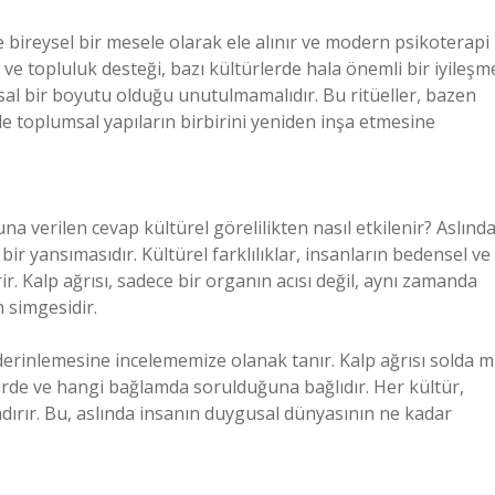
e bireysel bir mesele olarak ele alınır ve modern psikoterapi
r ve topluluk desteği, bazı kültürlerde hala önemli bir iyileşm
sal bir boyutu olduğu unutulmamalıdır. Bu ritüeller, bazen
de toplumsal yapıların birbirini yeniden inşa etmesine
a verilen cevap kültürel görelilikten nasıl etkilenir? Aslınd
ir yansımasıdır. Kültürel farklılıklar, insanların bedensel ve
ir. Kalp ağrısı, sadece bir organın acısı değil, aynı zamanda
n simgesidir.
derinlemesine incelememize olanak tanır. Kalp ağrısı solda m
ürde ve hangi bağlamda sorulduğuna bağlıdır. Her kültür,
ndırır. Bu, aslında insanın duygusal dünyasının ne kadar