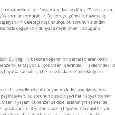
in düşüncelere iter. “Aslan kaç dakika çiftleşir?” sorusu da,
yük sorular sordurabilir. Bu soruyu gündelik hayatta, iş
e başlayabilir? Geleceği düşündükçe, bu sorunun altındaki
 bize hızla değişen bir dünyada neyin önemli olduğunu
şir. Bu bilgi, ilk bakışta doğanın bir parçası olarak basit
zerlikler taşıyor. Birçok insan, işlerindeki, ilişkilerindeki v
ken, hayatta kalmak için hızın ne kadar önemli olduğunu
. Hızla evrilen dijital dünyanın içinde, insanlar da hızla
 peşindeyken, bu sorunun bize bir şeyi hatırlatıyor olabilir:
r. İnsanın yaşamına benzer şekilde, aslanın çiftleşmesi de
ki, bu durum 5-10 yıl sonra bizim hayatımızda nasıl bir yer
duğu dünyada, doğal hızla olan ilişkimizi nasıl yeniden