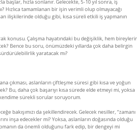
la başlar, hızla sonlanır. Gelecekte, 5-10 yıl sonra, iş
mı? Hızlıca tamamlanan bir işin verimli olup olmayacağı
an ilişkilerinde olduğu gibi, kısa süreli etkili iş yapmanın
merak konusu. Çalışma hayatındaki bu değişiklik, hem bireyleri
ecek? Bence bu soru, önümüzdeki yıllarda çok daha belirgin
sürdürülebilirlik yaratacak mı?
na çıkması, aslanların çiftleşme süresi gibi kısa ve yoğun
ek? Bu, daha çok başarıyı kısa sürede elde etmeyi mi, yoksa
 kendime sürekli sorular soruyorum.
ceğe bakışımızı da şekillendirecek. Gelecek nesiller, “zamanı
arını inşa edecekler mi? Yoksa, aslanların doğasında olduğu
 yapmanın da önemli olduğunu fark edip, bir dengeyi mi