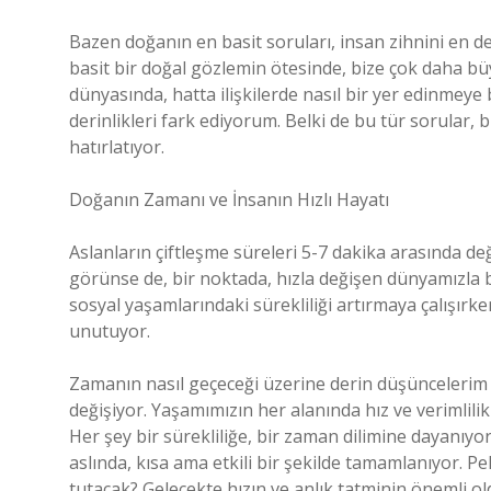
Bazen doğanın en basit soruları, insan zihnini en der
basit bir doğal gözlemin ötesinde, bize çok daha bü
dünyasında, hatta ilişkilerde nasıl bir yer edinmey
derinlikleri fark ediyorum. Belki de bu tür sorular,
hatırlatıyor.
Doğanın Zamanı ve İnsanın Hızlı Hayatı
Aslanların çiftleşme süreleri 5-7 dakika arasında deği
görünse de, bir noktada, hızla değişen dünyamızla ben
sosyal yaşamlarındaki sürekliliği artırmaya çalışır
unutuyor.
Zamanın nasıl geçeceği üzerine derin düşüncelerim var
değişiyor. Yaşamımızın her alanında hız ve verimlilik
Her şey bir sürekliliğe, bir zaman dilimine dayanıyo
aslında, kısa ama etkili bir şekilde tamamlanıyor. Pe
tutacak? Gelecekte hızın ve anlık tatminin önemli ol