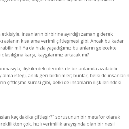
etkisiyle, insanların birbirine ayırdığı zaman giderek
tıpkı aslanın kısa ama verimli çiftleşmesi gibi. Ancak bu kadar
rabilir mi? Ya da hızla yaşadığımız bu anların gelecekte
i olasılığına karşı, kaygılarımız artacak mı?
masıyla, ilişkilerdeki derinlik de bir anlamda azalabilir.
lma isteği, anlık geri bildirimler; bunlar, belki de insanları
ların çiftleşme süresi gibi, belki de insanların ilişkilerindeki
i
aslan kaç dakika çiftleşir?” sorusunun bir metafor olarak
klilikten çok, hızlı verimlilik arayışında olan bir nesil