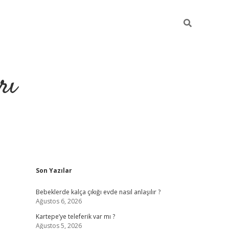
rı
Sidebar
Son Yazılar
hiltonbet 
Bebeklerde kalça çıkığı evde nasıl anlaşılır ?
Ağustos 6, 2026
Kartepe’ye teleferik var mı ?
Ağustos 5, 2026