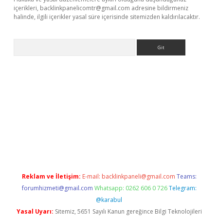
içerikleri,
backlinkpanelicomtr@gmail.com
adresine bildirmeniz
halinde, ilgili içerikler yasal süre içerisinde sitemizden kaldırılacaktır.
Arama
et x
Reklam ve İletişim:
E-mail:
backlinkpaneli@gmail.com
Teams:
forumhizmeti@gmail.com
Whatsapp: 0262 606 0 726
Telegram:
@karabul
Yasal Uyarı:
Sitemiz, 5651 Sayılı Kanun gereğince Bilgi Teknolojileri