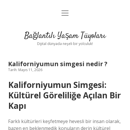
menüyü
Anasayfa
aç
Gizlilik Politikası
Bağlantılı Yaşam Tüyoları
Yasal Uyarı
Dijital dünyada neşeli bir yolculuk!
Hakkımızda
Kaliforniyumun simgesi nedir ?
Tarih: Mayıs 11, 2026
Kaliforniyumun Simgesi:
Kültürel Göreliliğe Açılan Bir
Kapı
Farklı kültürleri keşfetmeye hevesli bir insan olarak,
bazen en beklenmedik konuların derin kültürel