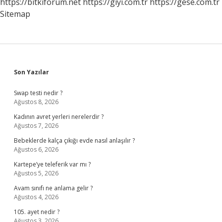
https://bitkiforum.net
https://giyi.com.tr
https://gese.com.tr
Sitemap
Sidebar
Son Yazılar
Swap testi nedir ?
Ağustos 8, 2026
Kadının avret yerleri nerelerdir ?
Ağustos 7, 2026
Bebeklerde kalça çıkığı evde nasıl anlaşılır ?
Ağustos 6, 2026
Kartepe’ye teleferik var mı ?
Ağustos 5, 2026
Avam sınıfı ne anlama gelir ?
Ağustos 4, 2026
105. ayet nedir ?
Ağustos 3, 2026