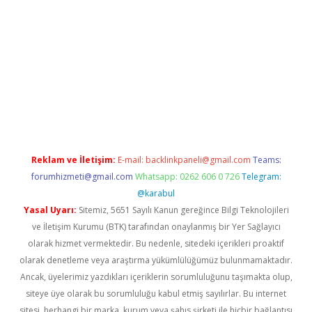
 x
Reklam ve İletişim:
E-mail:
backlinkpaneli@gmail.com
Teams:
forumhizmeti@gmail.com
Whatsapp: 0262 606 0 726
Telegram:
@karabul
Yasal Uyarı:
Sitemiz, 5651 Sayılı Kanun gereğince Bilgi Teknolojileri
ve İletişim Kurumu (BTK) tarafından onaylanmış bir Yer Sağlayıcı
olarak hizmet vermektedir. Bu nedenle, sitedeki içerikleri proaktif
olarak denetleme veya araştırma yükümlülüğümüz bulunmamaktadır.
Ancak, üyelerimiz yazdıkları içeriklerin sorumluluğunu taşımakta olup,
siteye üye olarak bu sorumluluğu kabul etmiş sayılırlar. Bu internet
sitesi, herhangi bir marka, kurum veya şahıs şirketi ile hiçbir bağlantısı