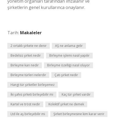
yönetim organları tarafından imzalanır ve
şirketlerin genel kurullarınca onaylanır.
Tarih:
Makaleler
2 ortaklı şirkete ne denir
AŞ ne anlama gelir
Bedelsiz şirket nedir
Birleşme işlemi nasıl yapılır
Birleşme karı nedir
Birleşme özelliği nasıl oluyor
Birleşme türleri nelerdir
Çatı şirket nedir
Hangi tür şirketler birleşemez
İki şahıs şirketi birleşebilir mi
Kaç tür şirket vardır
Kartel ve tröst nedir
Kolektif şirket ne demek
Ltd ile aş birleşebilir mi
Şirket birleşmesine kim karar verir