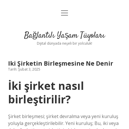
menüyü
Anasayfa
aç
Gizlilik Politikası
Bağlantılı Yaşam Tüyoları
Yasal Uyarı
Dijital dünyada neşeli bir yolculuk!
Hakkımızda
Iki Şirketin Birleşmesine Ne Denir
Tarih: Şubat 3, 2025
İki şirket nasıl
birleştirilir?
Şirket birleşmesi; şirket devralma veya yeni kuruluş
yoluyla gerçekleştirilebilir. Yeni kuruluş; Bu, iki veya