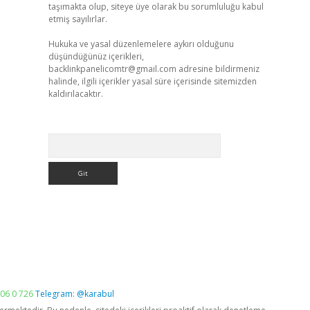
taşımakta olup, siteye üye olarak bu sorumluluğu kabul
etmiş sayılırlar.
Hukuka ve yasal düzenlemelere aykırı olduğunu
düşündüğünüz içerikleri,
backlinkpanelicomtr@gmail.com
adresine bildirmeniz
halinde, ilgili içerikler yasal süre içerisinde sitemizden
kaldırılacaktır.
Arama
06 0 726
Telegram: @karabul