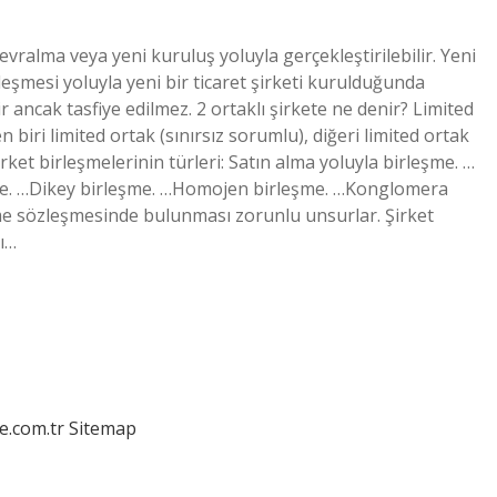
t devralma veya yeni kuruluş yoluyla gerçekleştirilebilir. Yeni
rleşmesi yoluyla yeni bir ticaret şirketi kurulduğunda
r ancak tasfiye edilmez. 2 ortaklı şirkete ne denir? Limited
en biri limited ortak (sınırsız sorumlu), diğeri limited ortak
Şirket birleşmelerinin türleri: Satın alma yoluyla birleşme. …
şme. …Dikey birleşme. …Homojen birleşme. …Konglomera
me sözleşmesinde bulunması zorunlu unsurlar. Şirket
ı…
e.com.tr
Sitemap