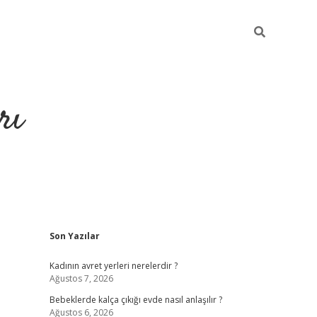
rı
Sidebar
Son Yazılar
hiltonbet x
Kadının avret yerleri nerelerdir ?
Ağustos 7, 2026
Bebeklerde kalça çıkığı evde nasıl anlaşılır ?
Ağustos 6, 2026