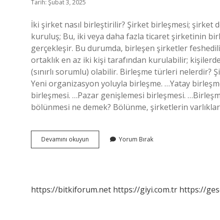
Tarih: Şubat 3, 2025
İki şirket nasıl birleştirilir? Şirket birleşmesi; şirke
kuruluş; Bu, iki veya daha fazla ticaret şirketinin bi
gerçekleşir. Bu durumda, birleşen şirketler feshedili
ortaklık en az iki kişi tarafından kurulabilir; kişilerd
(sınırlı sorumlu) olabilir. Birleşme türleri nelerdir? 
Yeni organizasyon yoluyla birleşme. …Yatay birle
birleşmesi. …Pazar genişlemesi birleşmesi. …Birleş
bölünmesi ne demek? Bölünme, şirketlerin varlıklar
Iki
Devamını okuyun
Yorum Bırak
Şirketin
Birleşmesine
Ne
Denir
https://bitkiforum.net
https://giyi.com.tr
https://ges