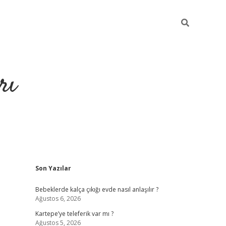
rı
Sidebar
Son Yazılar
hiltonbet x
Bebeklerde kalça çıkığı evde nasıl anlaşılır ?
Ağustos 6, 2026
Kartepe’ye teleferik var mı ?
Ağustos 5, 2026