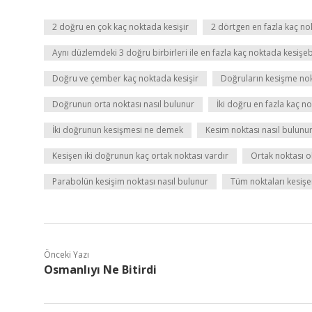
2 doğru en çok kaç noktada kesişir
2 dörtgen en fazla kaç no
Aynı düzlemdeki 3 doğru birbirleri ile en fazla kaç noktada kesişebi
Doğru ve çember kaç noktada kesişir
Doğruların kesişme nok
Doğrunun orta noktası nasıl bulunur
İki doğru en fazla kaç no
İki doğrunun kesişmesi ne demek
Kesim noktası nasıl bulunu
Kesişen iki doğrunun kaç ortak noktası vardır
Ortak noktası 
Parabolün kesişim noktası nasıl bulunur
Tüm noktaları kesişe
Önceki Yazı
Osmanlıyı Ne Bitirdi