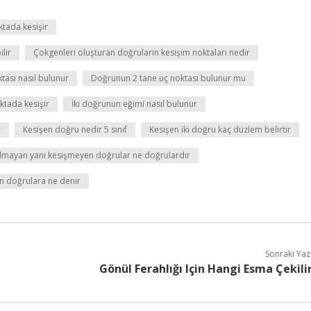
ktada kesişir
lir
Çokgenleri oluşturan doğruların kesişim noktaları nedir
tası nasıl bulunur
Doğrunun 2 tane uç noktası bulunur mu
ktada kesişir
İki doğrunun eğimi nasıl bulunur
r
Kesişen doğru nedir 5 sınıf
Kesişen iki doğru kaç düzlem belirtir
olmayan yani kesişmeyen doğrular ne doğrulardır
n doğrulara ne denir
Sonraki Yaz
Gönül Ferahlığı Için Hangi Esma Çekili