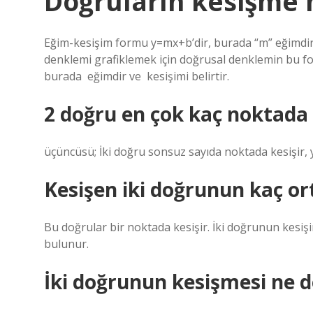
Doğruların kesişme 
Eğim-kesişim formu y=mx+b’dir, burada “m” eğimdir v
denklemi grafiklemek için doğrusal denklemin bu form
burada ‍ eğimdir ve ‍ kesişimi belirtir.
2 doğru en çok kaç noktada 
üçüncüsü; İki doğru sonsuz sayıda noktada kesişir, y
Kesişen iki doğrunun kaç or
Bu doğrular bir noktada kesişir. İki doğrunun kesiş
bulunur.
İki doğrunun kesişmesi ne 