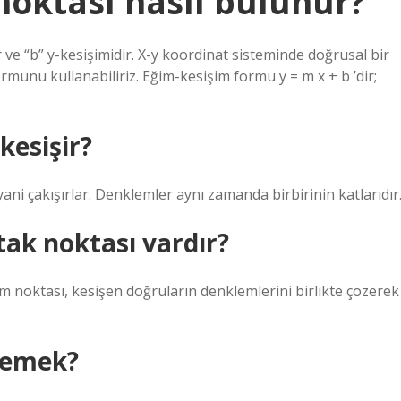
noktası nasıl bulunur?
e “b” y-kesişimidir. X-y koordinat sisteminde doğrusal bir
unu kullanabiliriz. Eğim-kesişim formu y = m x + b ‍’dir;
kesişir?
ani çakışırlar. Denklemler aynı zamanda birbirinin katlarıdır
tak noktası vardır?
im noktası, kesişen doğruların denklemlerini birlikte çözerek
demek?