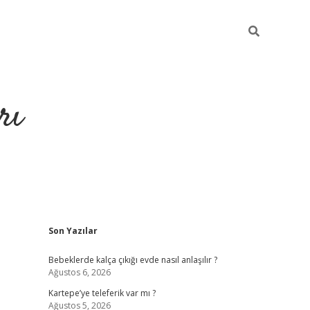
rı
Sidebar
Son Yazılar
hiltonbet x
Bebeklerde kalça çıkığı evde nasıl anlaşılır ?
Ağustos 6, 2026
Kartepe’ye teleferik var mı ?
Ağustos 5, 2026