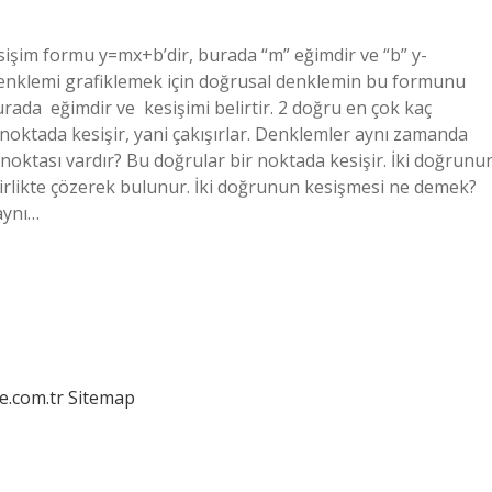
işim formu y=mx+b’dir, burada “m” eğimdir ve “b” y-
 denklemi grafiklemek için doğrusal denklemin bu formunu
urada ‍ eğimdir ve ‍ kesişimi belirtir. 2 doğru en çok kaç
noktada kesişir, yani çakışırlar. Denklemler aynı zamanda
k noktası vardır? Bu doğrular bir noktada kesişir. İki doğrunu
birlikte çözerek bulunur. İki doğrunun kesişmesi ne demek?
aynı…
e.com.tr
Sitemap