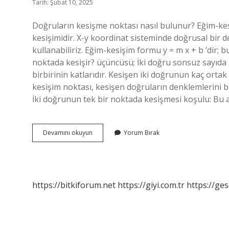
Tarih: Şubat 10, 2025
Doğruların kesişme noktası nasıl bulunur? Eğim-kes
kesişimidir. X-y koordinat sisteminde doğrusal bir
kullanabiliriz. Eğim-kesişim formu y = m x + b ‍’dir; b
noktada kesişir? üçüncüsü; İki doğru sonsuz sayıda 
birbirinin katlarıdır. Kesişen iki doğrunun kaç orta
kesişim noktası, kesişen doğruların denklemlerini 
İki doğrunun tek bir noktada kesişmesi koşulu: Bu 
Iki
Devamını okuyun
Yorum Bırak
Doğrunun
Kesişim
Noktası
Nasıl
Bulunur
https://bitkiforum.net
https://giyi.com.tr
https://ges