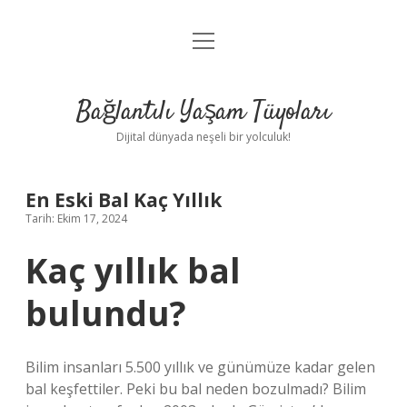
menüyü
Anasayfa
aç
Gizlilik Politikası
Bağlantılı Yaşam Tüyoları
Yasal Uyarı
Dijital dünyada neşeli bir yolculuk!
Hakkımızda
En Eski Bal Kaç Yıllık
Tarih: Ekim 17, 2024
Kaç yıllık bal
bulundu?
Bilim insanları 5.500 yıllık ve günümüze kadar gelen
bal keşfettiler. Peki bu bal neden bozulmadı? Bilim