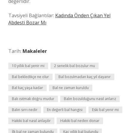
değerlidir.
Tavsiyeli Bağlantılar:
Kadında Önden Çıkan Yel
Abdesti Bozar Mı
Tarih:
Makaleler
10 yıllık bal yenir mi
2 senelik bal bozulur mu
Bal bekledikçe ne olur
Bal bozulmadan kaç yıl dayanır
Bal kaç yaşa kadar
Bal ne zaman kuruldu
Balı ısıtmak doğru mudur
Balın bozulduğunu nasıl anlarız
Balın sırrı nedir
En değerli bal hangisi
Eski bal yenir mi
Hakiki bal nasıl anlaşılır
Hakiki bal neden donar
İlk bal ne zaman bulundu
Kaç yıllık bal bulundu