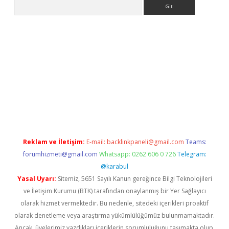
Arama
 x
Reklam ve İletişim:
E-mail:
backlinkpaneli@gmail.com
Teams:
forumhizmeti@gmail.com
Whatsapp: 0262 606 0 726
Telegram:
@karabul
Yasal Uyarı:
Sitemiz, 5651 Sayılı Kanun gereğince Bilgi Teknolojileri
ve İletişim Kurumu (BTK) tarafından onaylanmış bir Yer Sağlayıcı
olarak hizmet vermektedir. Bu nedenle, sitedeki içerikleri proaktif
olarak denetleme veya araştırma yükümlülüğümüz bulunmamaktadır.
Ancak, üyelerimiz yazdıkları içeriklerin sorumluluğunu taşımakta olup,