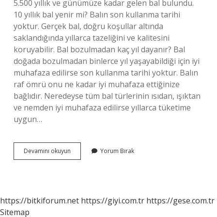
5.500 yıllık ve günümüze kadar gelen bal bulundu.
10 yıllık bal yenir mi? Balın son kullanma tarihi
yoktur. Gerçek bal, doğru koşullar altında
saklandığında yıllarca tazeliğini ve kalitesini
koruyabilir. Bal bozulmadan kaç yıl dayanır? Bal
doğada bozulmadan binlerce yıl yaşayabildiği için iyi
muhafaza edilirse son kullanma tarihi yoktur. Balın
raf ömrü onu ne kadar iyi muhafaza ettiğinize
bağlıdır. Neredeyse tüm bal türlerinin ısıdan, ışıktan
ve nemden iyi muhafaza edilirse yıllarca tüketime
uygun…
En
Devamını okuyun
Yorum Bırak
Eski
Bal
Kaç
Yıllık
https://bitkiforum.net
https://giyi.com.tr
https://gese.com.tr
Sitemap