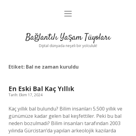
menüyü
Anasayfa
aç
Gizlilik Politikası
Bağlantılı Yaşam Tüyoları
Yasal Uyarı
Dijital dünyada neşeli bir yolculuk!
Hakkımızda
Etiket:
Bal ne zaman kuruldu
En Eski Bal Kaç Yıllık
Tarih: Ekim 17, 2024
Kaç yıllık bal bulundu? Bilim insanları 5.500 yıllık ve
günümüze kadar gelen bal keşfettiler. Peki bu bal
neden bozulmadı? Bilim insanları tarafından 2003
yılında Gürcistan’da yapılan arkeolojik kazılarda