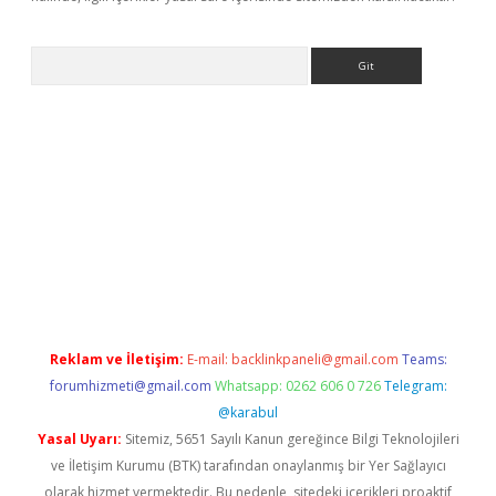
Arama
t x
Reklam ve İletişim:
E-mail:
backlinkpaneli@gmail.com
Teams:
forumhizmeti@gmail.com
Whatsapp: 0262 606 0 726
Telegram:
@karabul
Yasal Uyarı:
Sitemiz, 5651 Sayılı Kanun gereğince Bilgi Teknolojileri
ve İletişim Kurumu (BTK) tarafından onaylanmış bir Yer Sağlayıcı
olarak hizmet vermektedir. Bu nedenle, sitedeki içerikleri proaktif