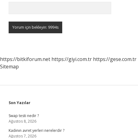
https://bitkiforum.net
https://giyi.com.tr
https://gese.com.tr
Sitemap
Sidebar
Son Yazılar
Swap testi nedir ?
Ağustos 8, 2026
Kadının avret yerleri nerelerdir ?
Ağustos 7, 2026