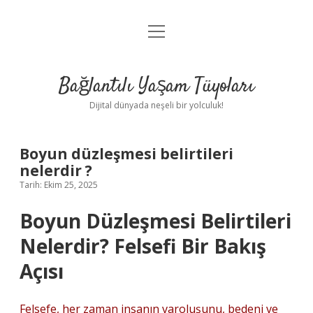
menüyü
Anasayfa
aç
Gizlilik Politikası
Bağlantılı Yaşam Tüyoları
Yasal Uyarı
Dijital dünyada neşeli bir yolculuk!
Hakkımızda
Boyun düzleşmesi belirtileri
nelerdir ?
Tarih: Ekim 25, 2025
Boyun Düzleşmesi Belirtileri
Nelerdir? Felsefi Bir Bakış
Açısı
Felsefe, her zaman insanın varoluşunu, bedeni ve