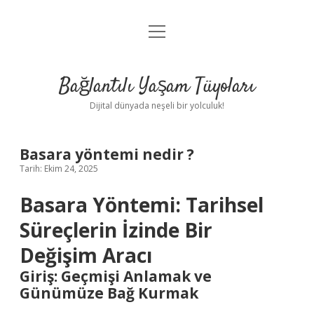
menüyü
Anasayfa
aç
Gizlilik Politikası
Bağlantılı Yaşam Tüyoları
Yasal Uyarı
Dijital dünyada neşeli bir yolculuk!
Hakkımızda
Basara yöntemi nedir ?
Tarih: Ekim 24, 2025
Basara Yöntemi: Tarihsel
Süreçlerin İzinde Bir
Değişim Aracı
Giriş: Geçmişi Anlamak ve
Günümüze Bağ Kurmak