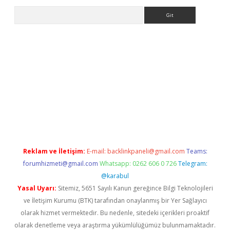
Arama
bet x
Reklam ve İletişim:
E-mail:
backlinkpaneli@gmail.com
Teams:
forumhizmeti@gmail.com
Whatsapp: 0262 606 0 726
Telegram:
@karabul
Yasal Uyarı:
Sitemiz, 5651 Sayılı Kanun gereğince Bilgi Teknolojileri
ve İletişim Kurumu (BTK) tarafından onaylanmış bir Yer Sağlayıcı
olarak hizmet vermektedir. Bu nedenle, sitedeki içerikleri proaktif
olarak denetleme veya araştırma yükümlülüğümüz bulunmamaktadır.