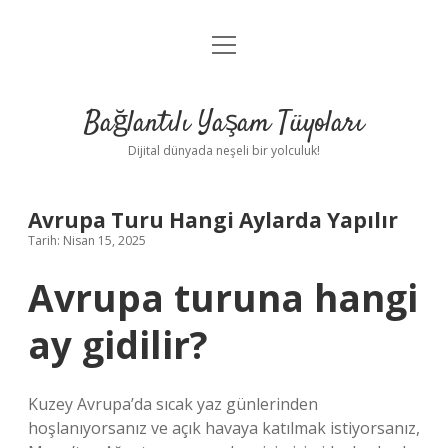
menüyü
Anasayfa
aç
Gizlilik Politikası
Bağlantılı Yaşam Tüyoları
Yasal Uyarı
Dijital dünyada neşeli bir yolculuk!
Hakkımızda
Avrupa Turu Hangi Aylarda Yapılır
Tarih: Nisan 15, 2025
Avrupa turuna hangi
ay gidilir?
Kuzey Avrupa’da sıcak yaz günlerinden
hoşlanıyorsanız ve açık havaya katılmak istiyorsanız,