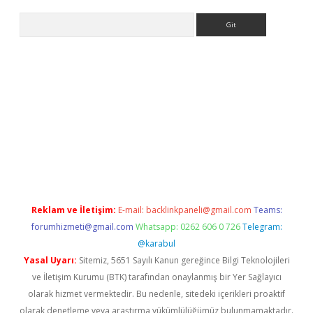
Arama
nbet x
Reklam ve İletişim:
E-mail:
backlinkpaneli@gmail.com
Teams:
forumhizmeti@gmail.com
Whatsapp: 0262 606 0 726
Telegram:
@karabul
Yasal Uyarı:
Sitemiz, 5651 Sayılı Kanun gereğince Bilgi Teknolojileri
ve İletişim Kurumu (BTK) tarafından onaylanmış bir Yer Sağlayıcı
olarak hizmet vermektedir. Bu nedenle, sitedeki içerikleri proaktif
olarak denetleme veya araştırma yükümlülüğümüz bulunmamaktadır.