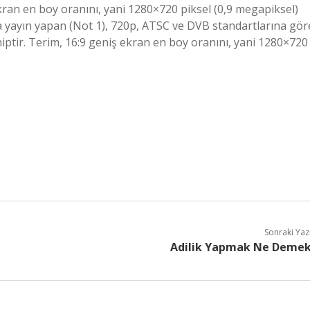
kran en boy oranını, yani 1280×720 piksel (0,9 megapiksel)
a yayın yapan (Not 1), 720p, ATSC ve DVB standartlarına gör
ir. Terim, 16:9 geniş ekran en boy oranını, yani 1280×720
Sonraki Yaz
Adilik Yapmak Ne Deme