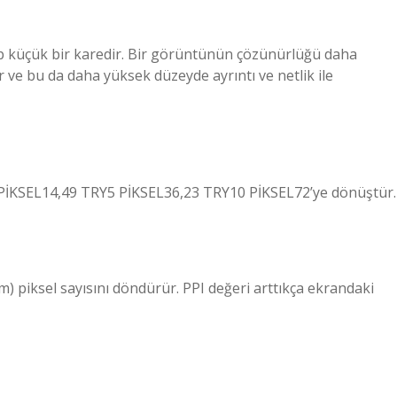
hip küçük bir karedir. Bir görüntünün çözünürlüğü daha
ve bu da daha yüksek düzeyde ayrıntı ve netlik ile
 PİKSEL14,49 TRY5 PİKSEL36,23 TRY10 PİKSEL72’ye dönüştür.
cm) piksel sayısını döndürür. PPI değeri arttıkça ekrandaki