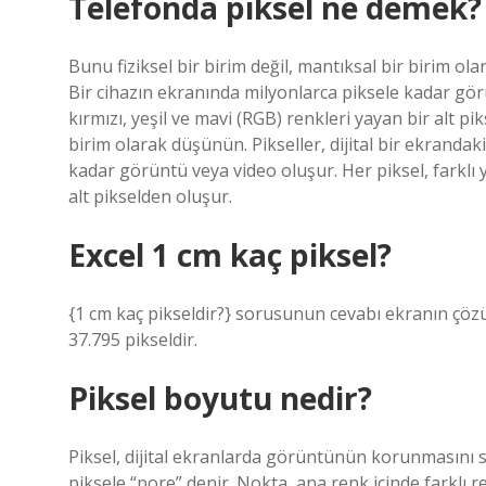
Telefonda piksel ne demek?
Bunu fiziksel bir birim değil, mantıksal bir birim ola
Bir cihazın ekranında milyonlarca piksele kadar gör
kırmızı, yeşil ve mavi (RGB) renkleri yayan bir alt pi
birim olarak düşünün. Pikseller, dijital bir ekrandak
kadar görüntü veya video oluşur. Her piksel, farklı 
alt pikselden oluşur.
Excel 1 cm kaç piksel?
{1 cm kaç pikseldir?} sorusunun cevabı ekranın çöz
37.795 pikseldir.
Piksel boyutu nedir?
Piksel, dijital ekranlarda görüntünün korunmasını s
piksele “pore” denir. Nokta, ana renk içinde farklı r