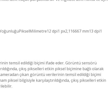
 YoğunluğuPikselMilimetre12 dpi1 px2,116667 mm13 dpi1
rinin temsil edildiği biçimi ifade eder. Görüntü sensörü
ıldığında, çıkış pikselleri etkin piksel biçimine bağlı olarak
al kameradan çıkan görüntü verilerinin temsil edildiği biçimi
piksel bilgisiyle karşılaştırıldığında, çıkış pikselleri etkin
lebilir.