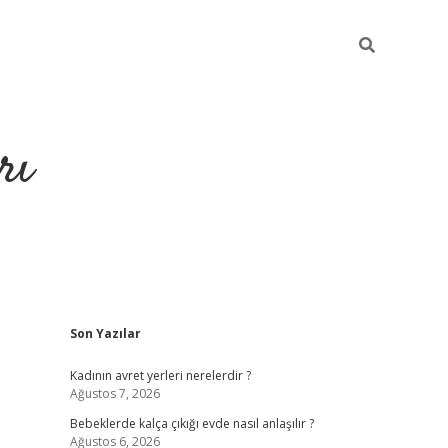
rı
Sidebar
Son Yazılar
hiltonbet x
Kadının avret yerleri nerelerdir ?
Ağustos 7, 2026
Bebeklerde kalça çıkığı evde nasıl anlaşılır ?
Ağustos 6, 2026