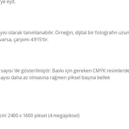
ye eşit.
sı olarak tanımlanabilir. Örneğin, dijital bir fotoğrafın uzu
arsa, çarpımı 4.915’tir.
k sayısı ‘de gösterilmiştir. Baskı için gereken CMYK resimlerd
sayısı daha az olmasına rağmen piksel başına bellek
 cm: 2400 x 1600 piksel (4 megapiksel)