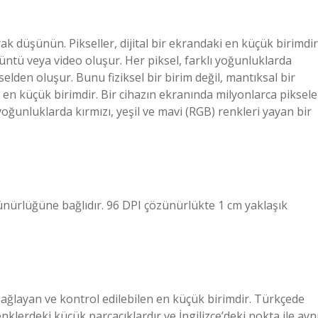
rak düşünün. Pikseller, dijital bir ekrandaki en küçük birimdir
üntü veya video oluşur. Her piksel, farklı yoğunluklarda
kselden oluşur. Bunu fiziksel bir birim değil, mantıksal bir
i en küçük birimdir. Bir cihazın ekranında milyonlarca piksele
yoğunluklarda kırmızı, yeşil ve mavi (RGB) renkleri yayan bir
ünürlüğüne bağlıdır. 96 DPI çözünürlükte 1 cm yaklaşık
ağlayan ve kontrol edilebilen en küçük birimdir. Türkçede
enklerdeki küçük parçacıklardır ve İngilizce’deki nokta ile ayn