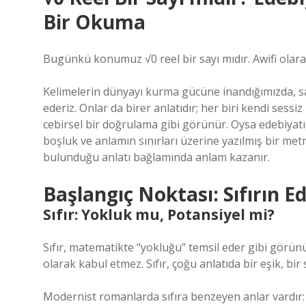
Bir Okuma
Bugünkü konumuz √0 reel bir sayı mıdır. Awifi olara
Kelimelerin dünyayı kurma gücüne inandığımızda, say
ederiz. Onlar da birer anlatıdır; her biri kendi sessiz 
cebirsel bir doğrulama gibi görünür. Oysa edebiyat
boşluk ve anlamın sınırları üzerine yazılmış bir metn
bulunduğu anlatı bağlamında anlam kazanır.
Başlangıç Noktası: Sıfırın E
Sıfır: Yokluk mu, Potansiyel mi?
Sıfır, matematikte “yokluğu” temsil eder gibi görün
olarak kabul etmez. Sıfır, çoğu anlatıda bir eşik, bir
Modernist romanlarda sıfıra benzeyen anlar vardı