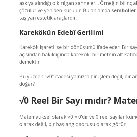
askıya alındığı o kırılgan sahneler… Örneğin bilinç ak
çözülür ve yeniden kurulur. Bu anlamda
semboller
taşıyan estetik araçlardır.
Karekökün Edebî Gerilimi
Karekök işareti ise bir dönüşümü ifade eder. Bir sa
açısından bakıldığında karekök, bir metnin alt ka
demektir.
Bu yüzden “√0” ifadesi yalnızca bir işlem değil, bir a
doğar?
√0 Reel Bir Sayı mıdır? Mat
Matematiksel olarak √0 = 0’dır ve 0 reel sayılar küme
olarak değil, bir başlangıç sorusu olarak görür.