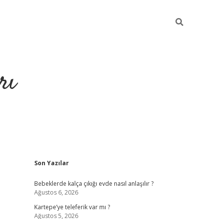
rı
Sidebar
Son Yazılar
hiltonbet x
Bebeklerde kalça çıkığı evde nasıl anlaşılır ?
Ağustos 6, 2026
Kartepe’ye teleferik var mı ?
Ağustos 5, 2026