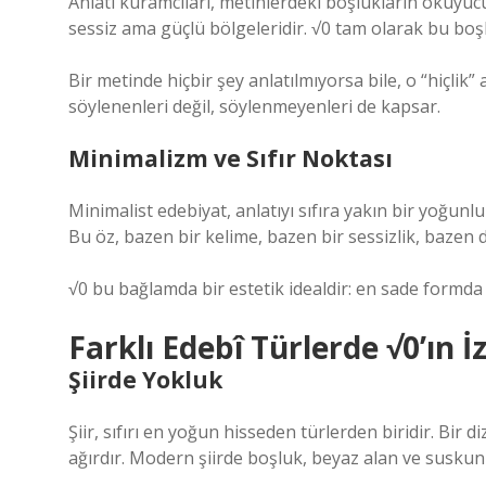
Anlatı kuramcıları, metinlerdeki boşlukların okuyu
sessiz ama güçlü bölgeleridir. √0 tam olarak bu boşlu
Bir metinde hiçbir şey anlatılmıyorsa bile, o “hiçlik”
söylenenleri değil, söylenmeyenleri de kapsar.
Minimalizm ve Sıfır Noktası
Minimalist edebiyat, anlatıyı sıfıra yakın bir yoğunluk
Bu öz, bazen bir kelime, bazen bir sessizlik, bazen 
√0 bu bağlamda bir estetik idealdir: en sade formda
Farklı Edebî Türlerde √0’ın İz
Şiirde Yokluk
Şiir, sıfırı en yoğun hisseden türlerden biridir. B
ağırdır. Modern şiirde boşluk, beyaz alan ve suskun