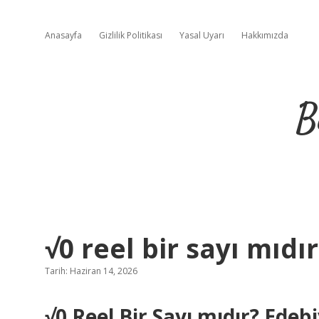
Anasayfa
Gizlilik Politikası
Yasal Uyarı
Hakkımızda
B
√0 reel bir sayı mıdır
Tarih: Haziran 14, 2026
√0 Reel Bir Sayı mıdır? Ede