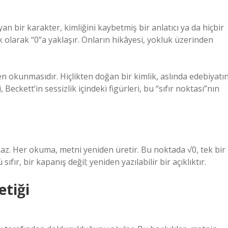
n bir karakter, kimliğini kaybetmiş bir anlatıcı ya da hiçbir
 olarak “0”a yaklaşır. Onların hikâyesi, yokluk üzerinden
en okunmasıdır. Hiçlikten doğan bir kimlik, aslında edebiyatı
Beckett’in sessizlik içindeki figürleri, bu “sıfır noktası”nın
az. Her okuma, metni yeniden üretir. Bu noktada √0, tek bir
fır, bir kapanış değil; yeniden yazılabilir bir açıklıktır.
etiği