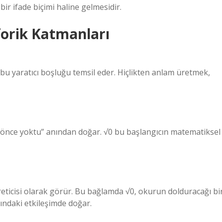
bir ifade biçimi haline gelmesidir.
orik Katmanları
, bu yaratıcı boşluğu temsil eder. Hiçlikten anlam üretmek,
ir “önce yoktu” anından doğar. √0 bu başlangıcın matematiksel
reticisi olarak görür. Bu bağlamda √0, okurun dolduracağı bi
ındaki etkileşimde doğar.