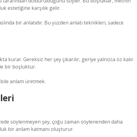
cu tarafından doldurulduğunu söyler. Bu boşluklar, metnin
k estetiğine karşılık gelir.
 aslında bir anlatıdır. Bu yüzden
anlatı teknikleri
, sadece
ta kurar. Gereksiz her şey çıkarılır, geriye yalnızca öz kalır.
de bir boşluktur.
 bile anlam üretmek.
leri
ir dizede söylenmeyen şey, çoğu zaman söylenenden daha
luk bir anlam katmanı oluşturur.