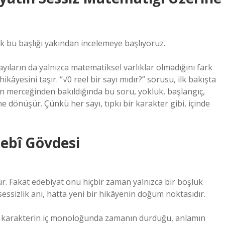
k bu başlığı yakından incelemeye başlıyoruz.
ıların da yalnızca matematiksel varlıklar olmadığını fark
hikâyesini taşır. “√0 reel bir sayı mıdır?” sorusu, ilk bakışta
ın merceğinden bakıldığında bu soru, yokluk, başlangıç,
e dönüşür. Çünkü her sayı, tıpkı bir karakter gibi, içinde
debî Gövdesi
ür. Fakat edebiyat onu hiçbir zaman yalnızca bir boşluk
 sessizlik anı, hatta yeni bir hikâyenin doğum noktasıdır.
r: karakterin iç monoloğunda zamanın durduğu, anlamın