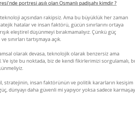
esi'nde portresi asılı olan Osmanlı padişahı kimdir ?
e teknoloji açısından rakipsiz. Ama bu büyüklük her zaman
ratejik hatalar ve insan faktörü, gücün sınırlarını ortaya
rışık eleştirel düşünmeyi bırakmamalıyız. Çünkü güç
ve sınırları tartışmaya açık.
msal olarak devasa, teknolojik olarak benzersiz ama
Ve işte bu noktada, biz de kendi fikirlerimizi sorgulamalı, b
şünmeliyiz.
, stratejinin, insan faktörünün ve politik kararların kesişim
r güç, dünyayı daha güvenli mi yapıyor yoksa sadece karmaşay