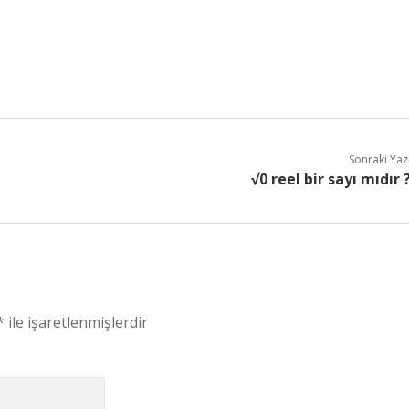
Sonraki Yaz
√0 reel bir sayı mıdır 
*
ile işaretlenmişlerdir