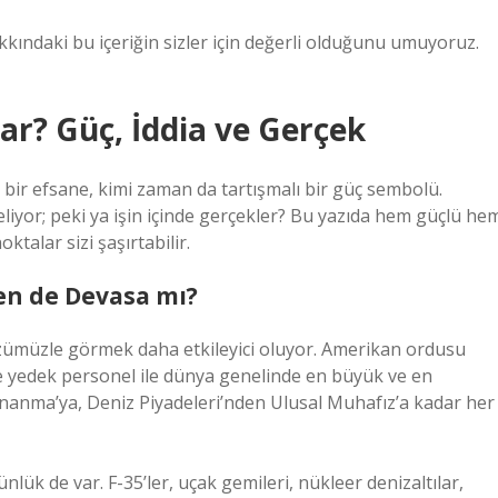
kkındaki bu içeriğin sizler için değerli olduğunu umuyoruz.
r? Güç, İddia ve Gerçek
n bir efsane, kimi zaman da tartışmalı bir güç sembolü.
iyor; peki ya işin içinde gerçekler? Bu yazıda hem güçlü he
ktalar sizi şaşırtabilir.
n de Devasa mı?
zümüzle görmek daha etkileyici oluyor. Amerikan ordusu
de yedek personel ile dünya genelinde en büyük ve en
onanma’ya, Deniz Piyadeleri’nden Ulusal Muhafız’a kadar her
lük de var. F-35’ler, uçak gemileri, nükleer denizaltılar,