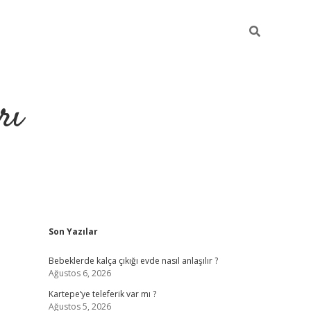
rı
Sidebar
Son Yazılar
hiltonbet x
Bebeklerde kalça çıkığı evde nasıl anlaşılır ?
Ağustos 6, 2026
Kartepe’ye teleferik var mı ?
Ağustos 5, 2026