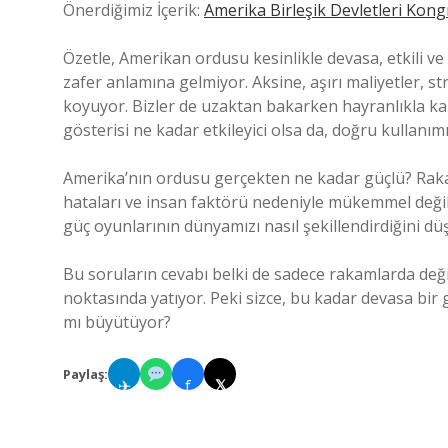
Önerdiğimiz İçerik:
Amerika Birleşik Devletleri Kongr
Özetle, Amerikan ordusu kesinlikle devasa, etkili v
zafer anlamına gelmiyor. Aksine, aşırı maliyetler, st
koyuyor. Bizler de uzaktan bakarken hayranlıkla ka
gösterisi ne kadar etkileyici olsa da, doğru kullanımı 
Amerika’nın ordusu gerçekten ne kadar güçlü? Raka
hataları ve insan faktörü nedeniyle mükemmel değil. 
güç oyunlarının dünyamızı nasıl şekillendirdiğini dü
Bu soruların cevabı belki de sadece rakamlarda değil
noktasında yatıyor. Peki sizce, bu kadar devasa bi
mı büyütüyor?
Paylaş:
✈
f
𝕏