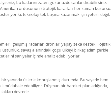
ediyseniz, bu kadarını zaten gözünüzde canlandırabilirsiniz.
n Amerikan ordusunun stratejik kararları her zaman kusursu
österiyor ki, teknoloji tek başına kazanmak için yeterli değil.
leri, gelişmiş radarlar, dronlar, yapay zekâ destekli lojistik
u üstünlük, savaş alanındaki çoğu ülkeyi birkaç adım geride
erini saniyeler içinde analiz edebiliyorlar.
t bir yanında üslerle konuşlanmış durumda. Bu sayede hem
ızlı müdahale edebiliyor. Düşman bir hareket planladığında,
lakları devrede.