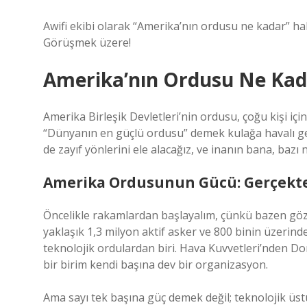
Awifi ekibi olarak “Amerika’nın ordusu ne kadar” ha
Görüşmek üzere!
Amerika’nın Ordusu Ne Kada
Amerika Birleşik Devletleri’nin ordusu, çoğu kişi içi
“Dünyanın en güçlü ordusu” demek kulağa havalı gel
de zayıf yönlerini ele alacağız, ve inanın bana, bazı no
Amerika Ordusunun Gücü: Gerçekte
Öncelikle rakamlardan başlayalım, çünkü bazen gö
yaklaşık 1,3 milyon aktif asker ve 800 binin üzerin
teknolojik ordulardan biri. Hava Kuvvetleri’nden D
bir birim kendi başına dev bir organizasyon.
Ama sayı tek başına güç demek değil; teknolojik üstün