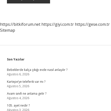
https://bitkiforum.net
https://giyi.com.tr
https://gese.com.tr
Sitemap
Sidebar
Son Yazılar
Bebeklerde kalça çıkığı evde nasıl anlaşılır ?
Ağustos 6, 2026
Kartepe’ye teleferik var mı ?
Ağustos 5, 2026
Avam sınıfı ne anlama gelir ?
Ağustos 4, 2026
105. ayet nedir ?
Ağustos 3, 2026