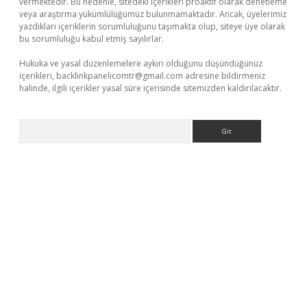
vermektedir. Bu nedenle, sitedeki içerikleri proaktif olarak denetleme
veya araştırma yükümlülüğümüz bulunmamaktadır. Ancak, üyelerimiz
yazdıkları içeriklerin sorumluluğunu taşımakta olup, siteye üye olarak
bu sorumluluğu kabul etmiş sayılırlar.
Hukuka ve yasal düzenlemelere aykırı olduğunu düşündüğünüz
içerikleri,
backlinkpanelicomtr@gmail.com
adresine bildirmeniz
halinde, ilgili içerikler yasal süre içerisinde sitemizden kaldırılacaktır.
Arama
t x