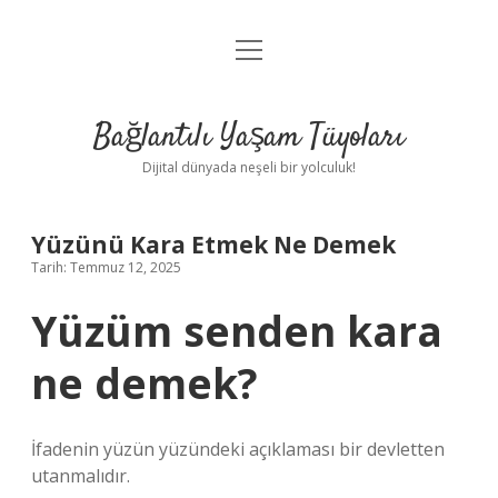
menüyü
Anasayfa
aç
Gizlilik Politikası
Bağlantılı Yaşam Tüyoları
Yasal Uyarı
Dijital dünyada neşeli bir yolculuk!
Hakkımızda
Yüzünü Kara Etmek Ne Demek
Tarih: Temmuz 12, 2025
Yüzüm senden kara
ne demek?
İfadenin yüzün yüzündeki açıklaması bir devletten
utanmalıdır.