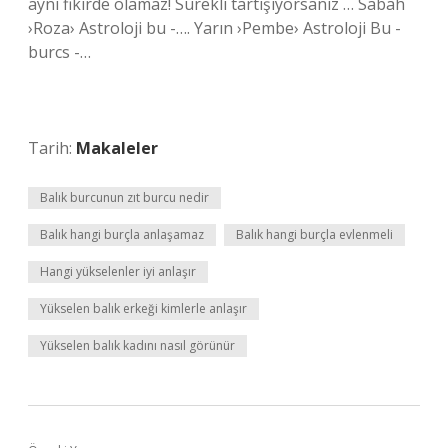
aynı fikirde olamaz! Sürekli tartışıyorsanız … Sabah
›Roza› Astroloji bu -…. Yarın ›Pembe› Astroloji Bu -
burcs -…
Tarih:
Makaleler
Balık burcunun zıt burcu nedir
Balık hangi burçla anlaşamaz
Balık hangi burçla evlenmeli
Hangi yükselenler iyi anlaşır
Yükselen balık erkeği kimlerle anlaşır
Yükselen balık kadını nasıl görünür