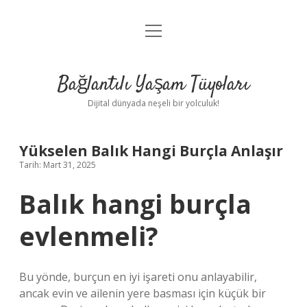
menüyü
Anasayfa
aç
Gizlilik Politikası
Bağlantılı Yaşam Tüyoları
Yasal Uyarı
Dijital dünyada neşeli bir yolculuk!
Hakkımızda
Yükselen Balık Hangi Burçla Anlaşır
Tarih: Mart 31, 2025
Balık hangi burçla
evlenmeli?
Bu yönde, burçun en iyi işareti onu anlayabilir,
ancak evin ve ailenin yere basması için küçük bir