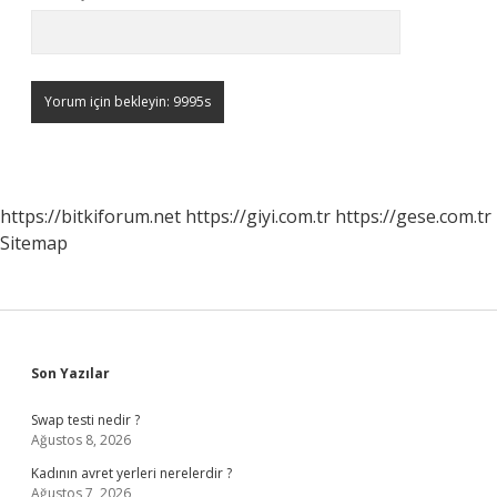
https://bitkiforum.net
https://giyi.com.tr
https://gese.com.tr
Sitemap
Sidebar
Son Yazılar
Swap testi nedir ?
Ağustos 8, 2026
Kadının avret yerleri nerelerdir ?
Ağustos 7, 2026