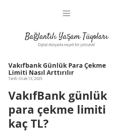
menüyü
Anasayfa
aç
Gizlilik Politikası
Bağlantılı Yaşam Tüyoları
Yasal Uyarı
Dijital dünyada neşeli bir yolculuk!
Hakkımızda
Vakıfbank Günlük Para Çekme
Limiti Nasıl Arttırılır
Tarih: Ocak 13, 2025
VakıfBank günlük
para çekme limiti
kaç TL?