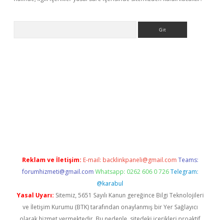
Arama
 x
Reklam ve İletişim:
E-mail:
backlinkpaneli@gmail.com
Teams:
forumhizmeti@gmail.com
Whatsapp: 0262 606 0 726
Telegram:
@karabul
Yasal Uyarı:
Sitemiz, 5651 Sayılı Kanun gereğince Bilgi Teknolojileri
ve İletişim Kurumu (BTK) tarafından onaylanmış bir Yer Sağlayıcı
olarak hizmet vermektedir. Bu nedenle, sitedeki içerikleri proaktif