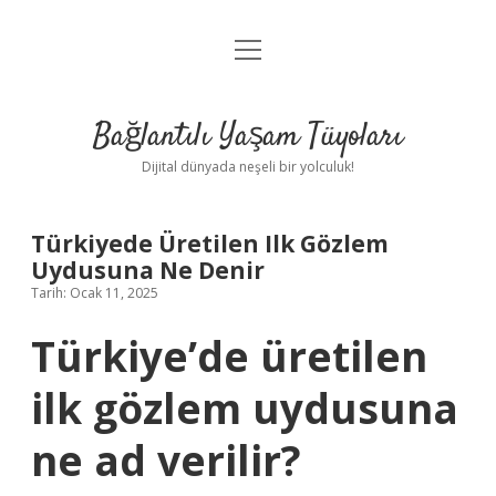
menüyü
Anasayfa
aç
Gizlilik Politikası
Bağlantılı Yaşam Tüyoları
Yasal Uyarı
Dijital dünyada neşeli bir yolculuk!
Hakkımızda
Türkiyede Üretilen Ilk Gözlem
Uydusuna Ne Denir
Tarih: Ocak 11, 2025
Türkiye’de üretilen
ilk gözlem uydusuna
ne ad verilir?