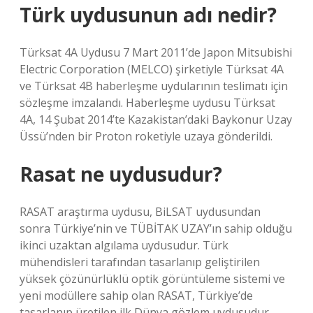
Türk uydusunun adı nedir?
Türksat 4A Uydusu 7 Mart 2011’de Japon Mitsubishi
Electric Corporation (MELCO) şirketiyle Türksat 4A
ve Türksat 4B haberleşme uydularının teslimatı için
sözleşme imzalandı. Haberleşme uydusu Türksat
4A, 14 Şubat 2014’te Kazakistan’daki Baykonur Uzay
Üssü’nden bir Proton roketiyle uzaya gönderildi.
Rasat ne uydusudur?
RASAT araştırma uydusu, BiLSAT uydusundan
sonra Türkiye’nin ve TÜBİTAK UZAY’ın sahip olduğu
ikinci uzaktan algılama uydusudur. Türk
mühendisleri tarafından tasarlanıp geliştirilen
yüksek çözünürlüklü optik görüntüleme sistemi ve
yeni modüllere sahip olan RASAT, Türkiye’de
tasarlanıp üretilen ilk Dünya gözlem uydusudur.