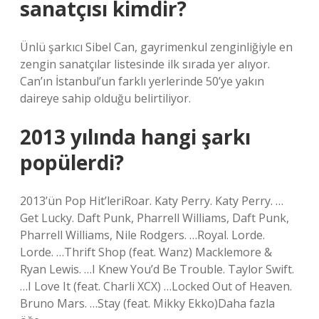
sanatçısı kimdir?
Ünlü şarkıcı Sibel Can, gayrimenkul zenginliğiyle en
zengin sanatçılar listesinde ilk sırada yer alıyor.
Can’ın İstanbul’un farklı yerlerinde 50’ye yakın
daireye sahip olduğu belirtiliyor.
2013 yılında hangi şarkı
popülerdi?
2013’ün Pop Hit’leriRoar. Katy Perry. Katy Perry. …
Get Lucky. Daft Punk, Pharrell Williams, Daft Punk,
Pharrell Williams, Nile Rodgers. …Royal. Lorde.
Lorde. …Thrift Shop (feat. Wanz) Macklemore &
Ryan Lewis. …I Knew You’d Be Trouble. Taylor Swift.
…I Love It (feat. Charli XCX) …Locked Out of Heaven.
Bruno Mars. …Stay (feat. Mikky Ekko)Daha fazla