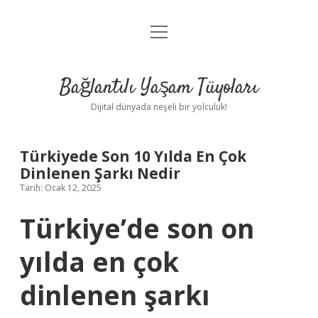
menüyü
Anasayfa
aç
Gizlilik Politikası
Bağlantılı Yaşam Tüyoları
Yasal Uyarı
Dijital dünyada neşeli bir yolculuk!
Hakkımızda
Türkiyede Son 10 Yılda En Çok
Dinlenen Şarkı Nedir
Tarih: Ocak 12, 2025
Türkiye’de son on
yılda en çok
dinlenen şarkı