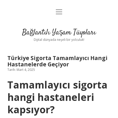
menüyü
Anasayfa
aç
Gizlilik Politikası
Bağlantılı Yaşam Tüyoları
Yasal Uyarı
Dijital dünyada neşeli bir yolculuk!
Hakkımızda
Türkiye Sigorta Tamamlayıcı Hangi
Hastanelerde Geçiyor
Tarih: Mart 4, 2025
Tamamlayıcı sigorta
hangi hastaneleri
kapsıyor?