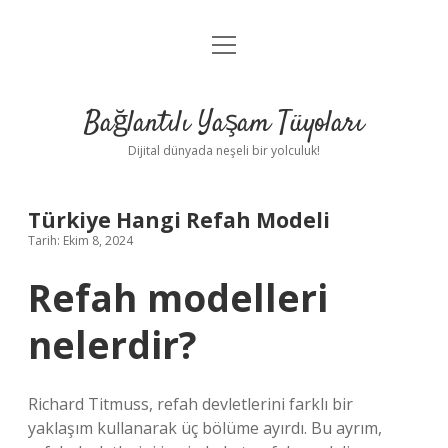
menüyü
Anasayfa
aç
Gizlilik Politikası
Bağlantılı Yaşam Tüyoları
Yasal Uyarı
Dijital dünyada neşeli bir yolculuk!
Hakkımızda
Türkiye Hangi Refah Modeli
Tarih: Ekim 8, 2024
Refah modelleri
nelerdir?
Richard Titmuss, refah devletlerini farklı bir
yaklaşım kullanarak üç bölüme ayırdı. Bu ayrım,