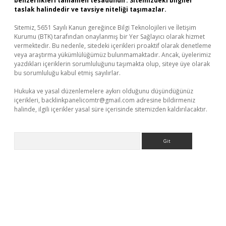
benzerlikleri tamamen tesadüfidir. Sitemizdeki bilgiler
taslak halindedir ve tavsiye niteliği taşımazlar.
Sitemiz, 5651 Sayılı Kanun gereğince Bilgi Teknolojileri ve İletişim
Kurumu (BTK) tarafından onaylanmış bir Yer Sağlayıcı olarak hizmet
vermektedir. Bu nedenle, sitedeki içerikleri proaktif olarak denetleme
veya araştırma yükümlülüğümüz bulunmamaktadır. Ancak, üyelerimiz
yazdıkları içeriklerin sorumluluğunu taşımakta olup, siteye üye olarak
bu sorumluluğu kabul etmiş sayılırlar.
Hukuka ve yasal düzenlemelere aykırı olduğunu düşündüğünüz
içerikleri,
backlinkpanelicomtr@gmail.com
adresine bildirmeniz
halinde, ilgili içerikler yasal süre içerisinde sitemizden kaldırılacaktır.
Arama
bet x