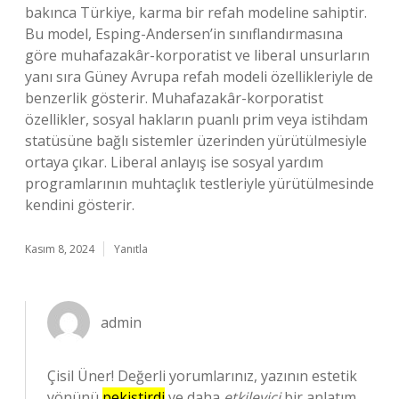
bakınca Türkiye, karma bir refah modeline sahiptir.
Bu model, Esping-Andersen’in sınıflandırmasına
göre muhafazakâr-korporatist ve liberal unsurların
yanı sıra Güney Avrupa refah modeli özellikleriyle de
benzerlik gösterir. Muhafazakâr-korporatist
özellikler, sosyal hakların puanlı prim veya istihdam
statüsüne bağlı sistemler üzerinden yürütülmesiyle
ortaya çıkar. Liberal anlayış ise sosyal yardım
programlarının muhtaçlık testleriyle yürütülmesinde
kendini gösterir.
Kasım 8, 2024
Yanıtla
admin
Çisil Üner! Değerli yorumlarınız, yazının estetik
yönünü
pekiştirdi
ve daha
etkileyici
bir anlatım