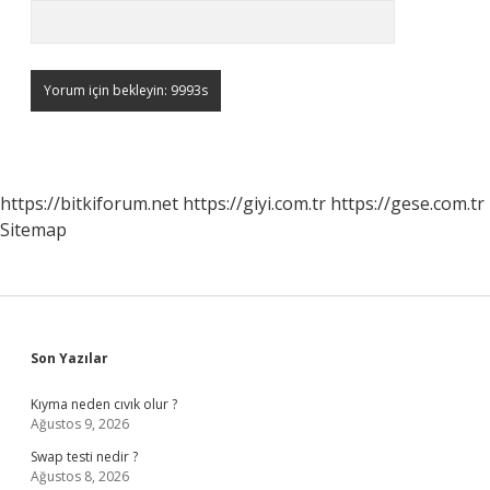
https://bitkiforum.net
https://giyi.com.tr
https://gese.com.tr
Sitemap
Sidebar
Son Yazılar
Kıyma neden cıvık olur ?
Ağustos 9, 2026
Swap testi nedir ?
Ağustos 8, 2026