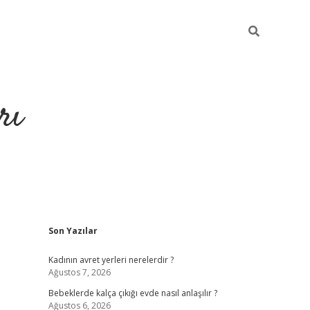
rı
Sidebar
Son Yazılar
hiltonbet x
Kadının avret yerleri nerelerdir ?
Ağustos 7, 2026
Bebeklerde kalça çıkığı evde nasıl anlaşılır ?
Ağustos 6, 2026