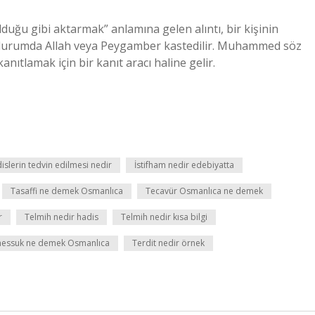
olduğu gibi aktarmak” anlamına gelen alıntı, bir kişinin
u durumda Allah veya Peygamber kastedilir. Muhammed söz
nıtlamak için bir kanıt aracı haline gelir.
islerin tedvin edilmesi nedir
İstifham nedir edebiyatta
Tasaffi ne demek Osmanlıca
Tecavür Osmanlıca ne demek
r
Telmih nedir hadis
Telmih nedir kısa bilgi
essuk ne demek Osmanlıca
Terdit nedir örnek