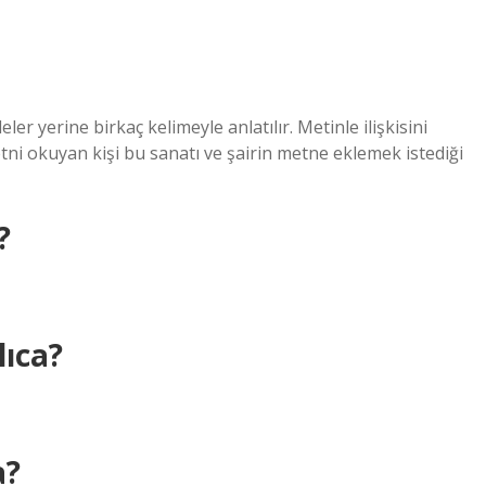
er yerine birkaç kelimeyle anlatılır. Metinle ilişkisini
ni okuyan kişi bu sanatı ve şairin metne eklemek istediği
?
ıca?
a?