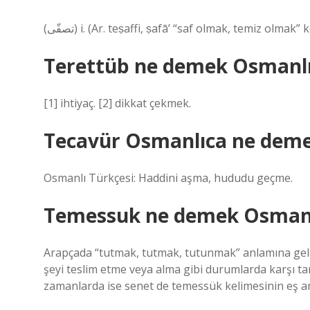
(ﺗﺼﻔّﻰ) i. (Ar. teṣaffі, ṣafā’ “saf olmak, temiz o
Terettüb ne demek Osmanl
[1] ihtiyaç. [2] dikkat çekmek.
Tecavür Osmanlıca ne dem
Osmanlı Türkçesi: Haddini aşma, hududu geçme.
Temessuk ne demek Osmanl
Arapçada “tutmak, tutmak, tutunmak” anlamına gele
şeyi teslim etme veya alma gibi durumlarda karşı tar
zamanlarda ise senet de temessük kelimesinin eş anl