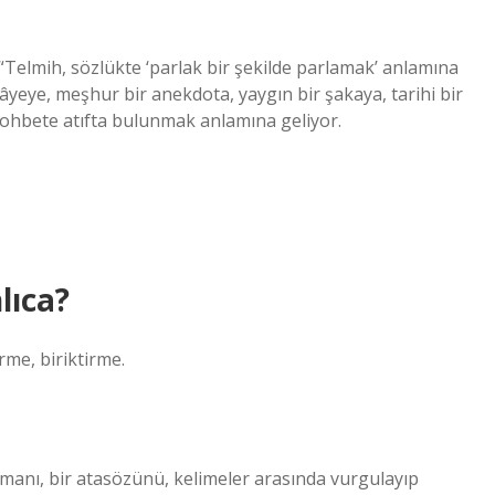
 “Telmih, sözlükte ‘parlak bir şekilde parlamak’ anlamına
ikâyeye, meşhur bir anekdota, yaygın bir şakaya, tarihi bir
sohbete atıfta bulunmak anlamına geliyor.
ıca?
rme, biriktirme.
ramanı, bir atasözünü, kelimeler arasında vurgulayıp