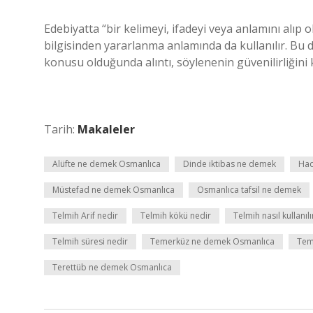
Edebiyatta “bir kelimeyi, ifadeyi veya anlamını alıp 
bilgisinden yararlanma anlamında da kullanılır. B
konusu olduğunda alıntı, söylenenin güvenilirliğini ka
Tarih:
Makaleler
Alüfte ne demek Osmanlıca
Dinde iktibas ne demek
Had
Müstefad ne demek Osmanlıca
Osmanlıca tafsil ne demek
Telmih Arif nedir
Telmih kökü nedir
Telmih nasıl kullanılı
Telmih süresi nedir
Temerküz ne demek Osmanlıca
Tem
Terettüb ne demek Osmanlıca