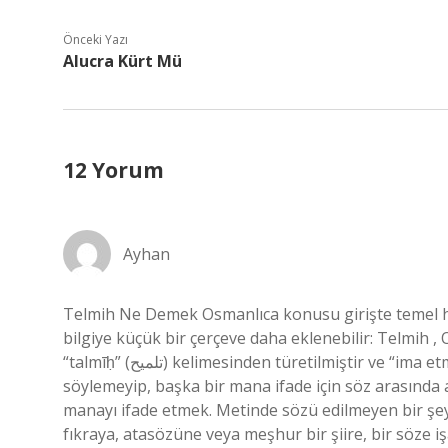
Önceki Yazı
Alucra Kürt Mü
12 Yorum
Ayhan
Telmih Ne Demek Osmanlıca konusu girişte temel hat
bilgiye küçük bir çerçeve daha eklenebilir: Telmih ,
“talmīḥ” (تلميح) kelimesinden türetilmiştir ve “ima etme, dolaylı olarak bildirme” anlamına gelir. Bir şeyi açıkça
söylemeyip, başka bir mana ifade için söz arasında a
manayı ifade etmek. Metinde sözü edilmeyen bir şey
fıkraya, atasözüne veya meşhur bir şiire, bir söze i