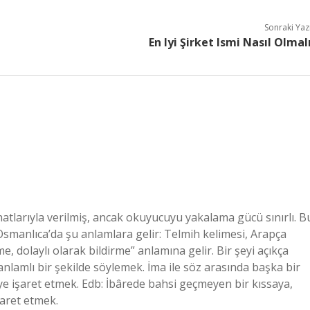
Sonraki Yaz
En Iyi Şirket Ismi Nasıl Olmal
larıyla verilmiş, ancak okuyucuyu yakalama gücü sınırlı. B
 Osmanlıca’da şu anlamlara gelir: Telmih kelimesi, Arapça
nlamlı bir şekilde söylemek. İma ile söz arasında başka bir
e işaret etmek. Edb: İbârede bahsi geçmeyen bir kıssaya,
şaret etmek.