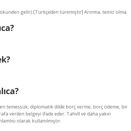
lmak” kökünden gelir) [Türkçeden türemiştir] Arınma, temiz olma.
ıca?
ek?
ıca?
n temessük, diplomatik dilde borç verme, borç ödeme, bir
afa verilen belgeyi ifade eder. Tahvîl ve daha yakın
amlısı olarak kullanılmıştır.