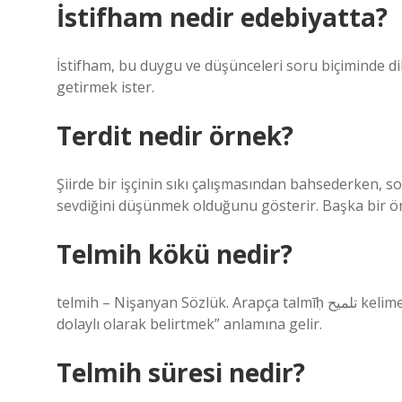
İstifham nedir edebiyatta?
İstifham, bu duygu ve düşünceleri soru biçiminde di
getirmek ister.
Terdit nedir örnek?
Şiirde bir işçinin sıkı çalışmasından bahsederken, s
sevdiğini düşünmek olduğunu gösterir. Başka bir örn
Telmih kökü nedir?
telmih – Nişanyan Sözlük. Arapça talmīḥ تلميح kelimesinden türemiştir ve lmḥ kökünden gelir ve “ima etmek,
dolaylı olarak belirtmek” anlamına gelir.
Telmih süresi nedir?