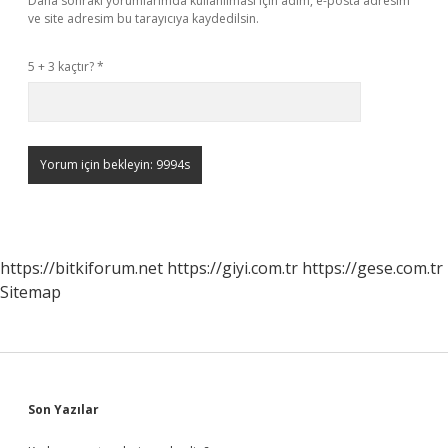
Daha sonraki yorumlarımda kullanılması için adım, e-posta adresim
ve site adresim bu tarayıcıya kaydedilsin.
5 + 3 kaçtır?
*
https://bitkiforum.net
https://giyi.com.tr
https://gese.com.tr
Sitemap
Sidebar
Son Yazılar