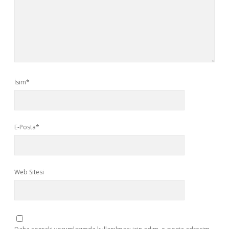
İsim*
E-Posta*
Web Sitesi