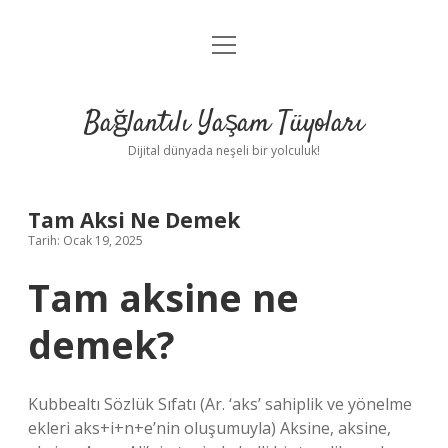
menüyü
Anasayfa
aç
Gizlilik Politikası
Bağlantılı Yaşam Tüyoları
Yasal Uyarı
Dijital dünyada neşeli bir yolculuk!
Hakkımızda
Tam Aksi Ne Demek
Tarih: Ocak 19, 2025
Tam aksine ne
demek?
Kubbealtı Sözlük Sıfatı (Ar. ‘aks’ sahiplik ve yönelme
ekleri aks+i+n+e’nin oluşumuyla) Aksine, aksine,