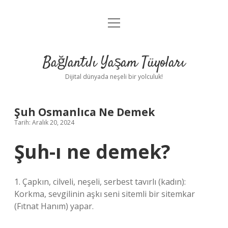
menüyü
Anasayfa
aç
Gizlilik Politikası
Bağlantılı Yaşam Tüyoları
Yasal Uyarı
Dijital dünyada neşeli bir yolculuk!
Hakkımızda
Şuh Osmanlıca Ne Demek
Tarih: Aralık 20, 2024
Şuh-ı ne demek?
1. Çapkın, cilveli, neşeli, serbest tavırlı (kadın):
Korkma, sevgilinin aşkı seni sitemli bir sitemkar
(Fıtnat Hanım) yapar.