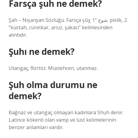
Farsça şuh ne demek?
Şah – Nişanyan Sözlüğü. Farsça şūχ شوخ “1. pislik, 2.
“küstah, cüretkar, arsız, şakacı” kelimesinden
alıntıdır.
Şuhı ne demek?
Utangaç, flörtöz. Müstehcen, utanmaz.
Şuh olma durumu ne
demek?
Bağnaz ve utangaç olmayan kadınlara Shuh denir.
Latince kökenli olan vamp ve lust kelimelerinin
benzer anlamları vardır.