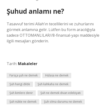
Şuhud anlamı ne?
Tasavvuf terimi Allah’ın tecellilerini ve zuhurlarını
görmek anlamına gelir. Lütfen bu form aracılığıyla
sadece OTTOMANLILAR//8-finansal-yapı maddesiyle
ilgili mesajları gönderin.
Tarih:
Makaleler
Farsça şuh ne demek
Hülasa ne demek
Şuh hangi dilde
Şuh kahkaha ne demek
Şuh kimlere denir
Şuh ne demek divan edebiyatı
Şuh nükte ne demek
Şuh olma durumu ne demek