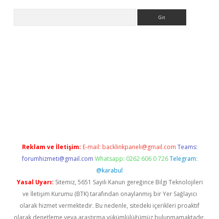
Arama
bet x
Reklam ve İletişim:
E-mail:
backlinkpaneli@gmail.com
Teams:
forumhizmeti@gmail.com
Whatsapp: 0262 606 0 726
Telegram:
@karabul
Yasal Uyarı:
Sitemiz, 5651 Sayılı Kanun gereğince Bilgi Teknolojileri
ve İletişim Kurumu (BTK) tarafından onaylanmış bir Yer Sağlayıcı
olarak hizmet vermektedir. Bu nedenle, sitedeki içerikleri proaktif
olarak denetleme veya araştırma yükümlülüğümüz bulunmamaktadır.