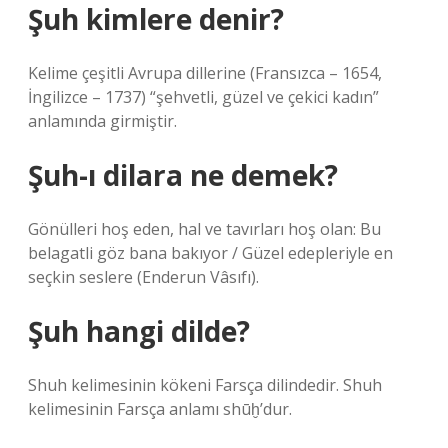
Şuh kimlere denir?
Kelime çeşitli Avrupa dillerine (Fransızca – 1654,
İngilizce – 1737) “şehvetli, güzel ve çekici kadın”
anlamında girmiştir.
Şuh-ı dilara ne demek?
Gönülleri hoş eden, hal ve tavırları hoş olan: Bu
belagatli göz bana bakıyor / Güzel edepleriyle en
seçkin seslere (Enderun Vâsıfı).
Şuh hangi dilde?
Shuh kelimesinin kökeni Farsça dilindedir. Shuh
kelimesinin Farsça anlamı shūḫ’dur.