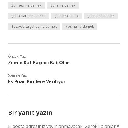
Şuh sesi ne demek
Şuha ne demek
Şuhı dilara ne demek
Şuhı ne demek
Şuhud anlamı ne
Tasavvufta şuhud ne demek
Yosma ne demek
Önceki Yazı
Zemin Kat Kaçıncı Kat Olur
Sonraki Yazı
Ek Puan Kimlere Veriliyor
Bir yanıt yazın
E-posta adresiniz yayınlanmayacak.
Gerekli alanlar
*