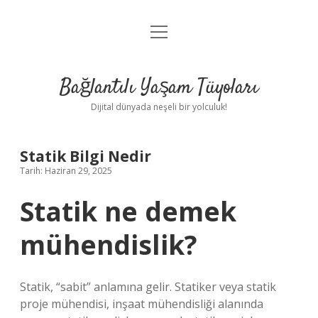
menüyü
Anasayfa
aç
Gizlilik Politikası
Bağlantılı Yaşam Tüyoları
Yasal Uyarı
Dijital dünyada neşeli bir yolculuk!
Hakkımızda
Statik Bilgi Nedir
Tarih: Haziran 29, 2025
Statik ne demek
mühendislik?
Statik, “sabit” anlamına gelir. Statiker veya statik
proje mühendisi, inşaat mühendisliği alanında