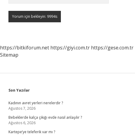
https://bitkiforum.net
https://giyi.com.tr
https://gese.com.tr
Sitemap
Sidebar
Son Yazılar
Kadının avret yerleri nerelerdir ?
Ağustos 7, 2026
Bebeklerde kalça çıkığı evde nasıl anlaşılır ?
Ağustos 6, 2026
Kartepe’ye teleferik var mı ?