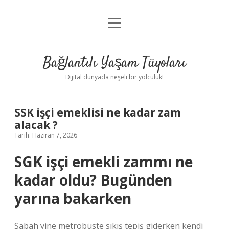
menüyü
Anasayfa
aç
Gizlilik Politikası
Bağlantılı Yaşam Tüyoları
Yasal Uyarı
Dijital dünyada neşeli bir yolculuk!
Hakkımızda
SSK işçi emeklisi ne kadar zam
alacak ?
Tarih: Haziran 7, 2026
SGK işçi emekli zammı ne
kadar oldu? Bugünden
yarına bakarken
Sabah yine metrobüste sıkış tepiş giderken kendi