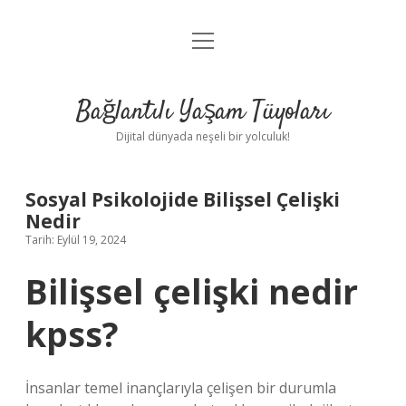
menüyü
Anasayfa
aç
Gizlilik Politikası
Bağlantılı Yaşam Tüyoları
Yasal Uyarı
Dijital dünyada neşeli bir yolculuk!
Hakkımızda
Sosyal Psikolojide Bilişsel Çelişki
Nedir
Tarih: Eylül 19, 2024
Bilişsel çelişki nedir
kpss?
İnsanlar temel inançlarıyla çelişen bir durumla