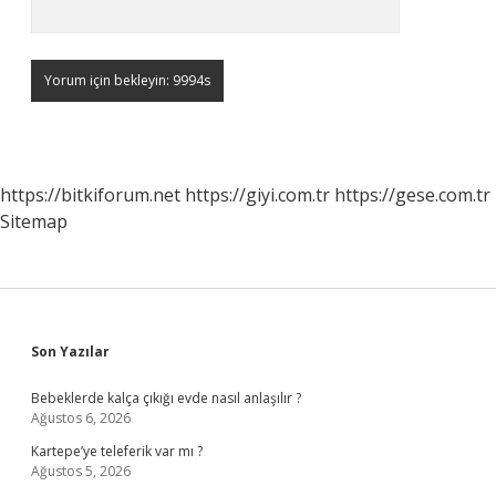
https://bitkiforum.net
https://giyi.com.tr
https://gese.com.tr
Sitemap
Sidebar
Son Yazılar
Bebeklerde kalça çıkığı evde nasıl anlaşılır ?
Ağustos 6, 2026
Kartepe’ye teleferik var mı ?
Ağustos 5, 2026