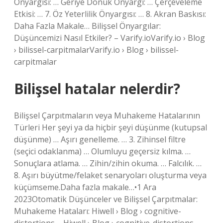
Önyargısı: … Geriye Dönük Önyargı: … Çerçeveleme
Etkisi: … 7. Öz Yeterlilik Önyargısı: … 8. Akran Baskısı:
Daha Fazla Makale… Bilişsel Önyargılar:
Düşüncemizi Nasıl Etkiler? – Varify.ioVarify.io › Blog
› bilissel-carpitmalarVarify.io › Blog › bilissel-
carpitmalar
Bilişsel hatalar nelerdir?
Bilişsel Çarpıtmaların veya Muhakeme Hatalarının
Türleri Her şeyi ya da hiçbir şeyi düşünme (kutupsal
düşünme) … Aşırı genelleme. … 3. Zihinsel filtre
(seçici odaklanma) … Olumluyu geçersiz kılma. …
Sonuçlara atlama. … Zihin/zihin okuma. … Falcılık. …
8. Aşırı büyütme/felaket senaryoları oluşturma veya
küçümseme.Daha fazla makale…•1 Ara
2023Otomatik Düşünceler ve Bilişsel Çarpıtmalar:
Muhakeme Hataları: Hiwell › Blog › cognitive-