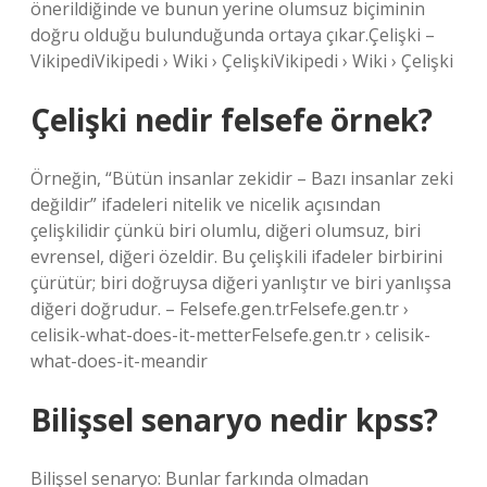
önerildiğinde ve bunun yerine olumsuz biçiminin
doğru olduğu bulunduğunda ortaya çıkar.Çelişki –
VikipediVikipedi › Wiki › ÇelişkiVikipedi › Wiki › Çelişki
Çelişki nedir felsefe örnek?
Örneğin, “Bütün insanlar zekidir – Bazı insanlar zeki
değildir” ifadeleri nitelik ve nicelik açısından
çelişkilidir çünkü biri olumlu, diğeri olumsuz, biri
evrensel, diğeri özeldir. Bu çelişkili ifadeler birbirini
çürütür; biri doğruysa diğeri yanlıştır ve biri yanlışsa
diğeri doğrudur. – Felsefe.gen.trFelsefe.gen.tr ›
celisik-what-does-it-metterFelsefe.gen.tr › celisik-
what-does-it-meandir
Bilişsel senaryo nedir kpss?
Bilişsel senaryo: Bunlar farkında olmadan