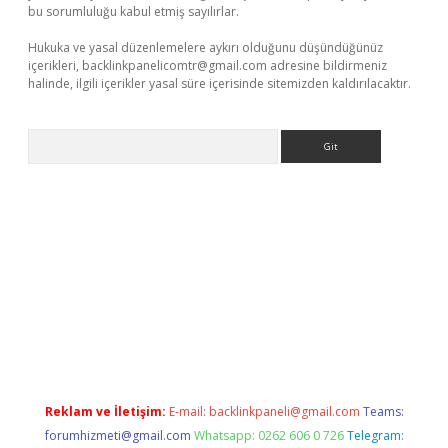
bu sorumluluğu kabul etmiş sayılırlar.
Hukuka ve yasal düzenlemelere aykırı olduğunu düşündüğünüz
içerikleri,
backlinkpanelicomtr@gmail.com
adresine bildirmeniz
halinde, ilgili içerikler yasal süre içerisinde sitemizden kaldırılacaktır.
Arama
x
Reklam ve İletişim:
E-mail:
backlinkpaneli@gmail.com
Teams:
forumhizmeti@gmail.com
Whatsapp: 0262 606 0 726
Telegram: