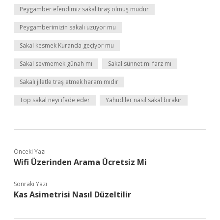
Peygamber efendimiz sakal tıraş olmuş mudur
Peygamberimizin sakalı uzuyor mu
Sakal kesmek Kuranda geçiyor mu
Sakal sevmemek günah mı
Sakal sünnet mi farz mı
Sakalı jiletle traş etmek haram mıdır
Top sakal neyi ifade eder
Yahudiler nasıl sakal bırakır
Önceki Yazı
Wifi Üzerinden Arama Ücretsiz Mi
Sonraki Yazı
Kas Asimetrisi Nasıl Düzeltilir