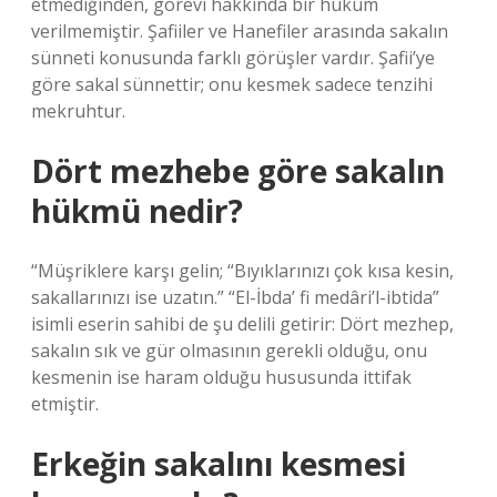
etmediğinden, görevi hakkında bir hüküm
verilmemiştir. Şafiiler ve Hanefiler arasında sakalın
sünneti konusunda farklı görüşler vardır. Şafii’ye
göre sakal sünnettir; onu kesmek sadece tenzihi
mekruhtur.
Dört mezhebe göre sakalın
hükmü nedir?
“Müşriklere karşı gelin; “Bıyıklarınızı çok kısa kesin,
sakallarınızı ise uzatın.” “El-İbda’ fi medâri’l-ibtida”
isimli eserin sahibi de şu delili getirir: Dört mezhep,
sakalın sık ve gür olmasının gerekli olduğu, onu
kesmenin ise haram olduğu hususunda ittifak
etmiştir.
Erkeğin sakalını kesmesi