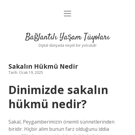
menüyü
Anasayfa
aç
Gizlilik Politikası
Bağlantılı Yaşam Tüyoları
Yasal Uyarı
Dijital dünyada neşeli bir yolculuk!
Hakkımızda
Sakalın Hükmü Nedir
Tarih: Ocak 19, 2025
Dinimizde sakalın
hükmü nedir?
Sakal, Peygamberimizin önemli sünnetlerinden
biridir. Hiçbir alim bunun farz olduğunu iddia